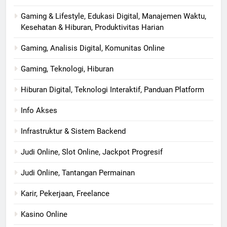
Gaming & Lifestyle, Edukasi Digital, Manajemen Waktu,
Kesehatan & Hiburan, Produktivitas Harian
Gaming, Analisis Digital, Komunitas Online
Gaming, Teknologi, Hiburan
Hiburan Digital, Teknologi Interaktif, Panduan Platform
Info Akses
Infrastruktur & Sistem Backend
Judi Online, Slot Online, Jackpot Progresif
Judi Online, Tantangan Permainan
Karir, Pekerjaan, Freelance
Kasino Online