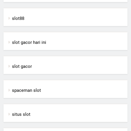
slot88
slot gacor hari ini
slot gacor
spaceman slot
situs slot