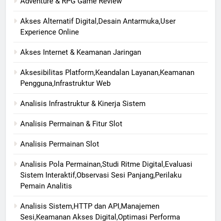
Adventure & RPG Game Review
Akses Alternatif Digital,Desain Antarmuka,User
Experience Online
Akses Internet & Keamanan Jaringan
Aksesibilitas Platform,Keandalan Layanan,Keamanan
Pengguna,Infrastruktur Web
Analisis Infrastruktur & Kinerja Sistem
Analisis Permainan & Fitur Slot
Analisis Permainan Slot
Analisis Pola Permainan,Studi Ritme Digital,Evaluasi
Sistem Interaktif,Observasi Sesi Panjang,Perilaku
Pemain Analitis
Analisis Sistem,HTTP dan API,Manajemen
Sesi,Keamanan Akses Digital,Optimasi Performa