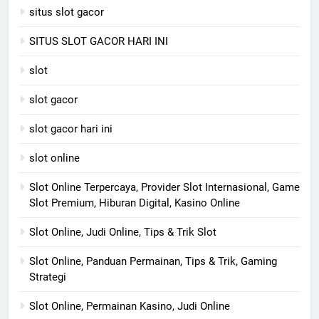
situs slot gacor
SITUS SLOT GACOR HARI INI
slot
slot gacor
slot gacor hari ini
slot online
Slot Online Terpercaya, Provider Slot Internasional, Game
Slot Premium, Hiburan Digital, Kasino Online
Slot Online, Judi Online, Tips & Trik Slot
Slot Online, Panduan Permainan, Tips & Trik, Gaming
Strategi
Slot Online, Permainan Kasino, Judi Online