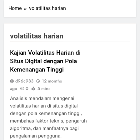
Home
volatilitas harian
volatilitas harian
Kajian Volatilitas Harian di
Situs Digital dengan Pola
Kemenangan Tinggi
d96c983
12 months
ago
0
5 mins
Analisis mendalam mengenai
volatilitas harian di situs digital
dengan pola kemenangan tinggi,
membahas faktor teknis, pengaruh
algoritma, dan manfaatnya bagi
pengalaman pengguna.