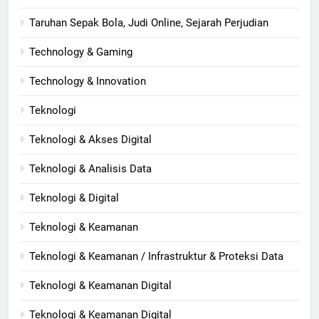
Taruhan Sepak Bola, Judi Online, Sejarah Perjudian
Technology & Gaming
Technology & Innovation
Teknologi
Teknologi & Akses Digital
Teknologi & Analisis Data
Teknologi & Digital
Teknologi & Keamanan
Teknologi & Keamanan / Infrastruktur & Proteksi Data
Teknologi & Keamanan Digital
Teknologi & Keamanan Digital​