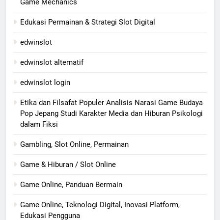
Game Mechanics
Edukasi Permainan & Strategi Slot Digital
edwinslot
edwinslot alternatif
edwinslot login
Etika dan Filsafat Populer Analisis Narasi Game Budaya
Pop Jepang Studi Karakter Media dan Hiburan Psikologi
dalam Fiksi
Gambling, Slot Online, Permainan
Game & Hiburan / Slot Online
Game Online, Panduan Bermain
Game Online, Teknologi Digital, Inovasi Platform,
Edukasi Pengguna