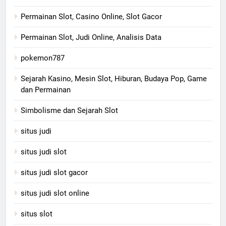
Permainan Slot, Casino Online, Slot Gacor
Permainan Slot, Judi Online, Analisis Data
pokemon787
Sejarah Kasino, Mesin Slot, Hiburan, Budaya Pop, Game
dan Permainan
Simbolisme dan Sejarah Slot
situs judi
situs judi slot
situs judi slot gacor
situs judi slot online
situs slot