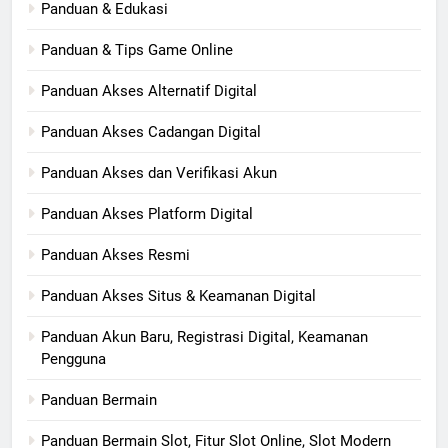
Panduan & Edukasi
Panduan & Tips Game Online
Panduan Akses Alternatif Digital
Panduan Akses Cadangan Digital
Panduan Akses dan Verifikasi Akun
Panduan Akses Platform Digital
Panduan Akses Resmi
Panduan Akses Situs & Keamanan Digital
Panduan Akun Baru, Registrasi Digital, Keamanan
Pengguna
Panduan Bermain
Panduan Bermain Slot, Fitur Slot Online, Slot Modern