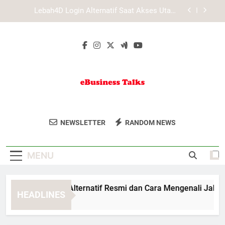
Skip
Terarah
Tips Daftar Edwinslot agar Registrasi Berjalan
to
Lancar untuk Pengguna Baru
content
Tips Daftar Lebah4D agar Proses Registrasi Lebih
Lancar dan Aman
EDWINSLOT Link Alternatif Resmi dan Cara
Mengenali Jalur Akses yang Valid
Lebah4D Login Alternatif Saat Akses Utama
Tidak Tersedia dengan Panduan Aman dan
Terarah
Tips Daftar Edwinslot agar Registrasi Berjalan
Lancar untuk Pengguna Baru
EBusiness Talks
Temukan Tips Dan Informasi Bisnis Digital
Tips Daftar Lebah4D agar Proses Registrasi Lebih
NEWSLETTER
RANDOM NEWS
Lancar dan Aman
Di EBusiness Talks.
MENU
WINSLOT Link Alternatif Resmi dan Cara Mengenali Jalur Akse
HEADLINES
onth Ago