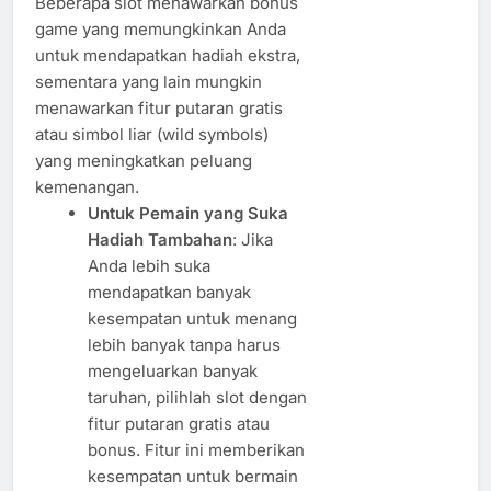
Beberapa slot menawarkan bonus
game yang memungkinkan Anda
untuk mendapatkan hadiah ekstra,
sementara yang lain mungkin
menawarkan fitur putaran gratis
atau simbol liar (wild symbols)
yang meningkatkan peluang
kemenangan.
Untuk Pemain yang Suka
Hadiah Tambahan
: Jika
Anda lebih suka
mendapatkan banyak
kesempatan untuk menang
lebih banyak tanpa harus
mengeluarkan banyak
taruhan, pilihlah slot dengan
fitur putaran gratis atau
bonus. Fitur ini memberikan
kesempatan untuk bermain