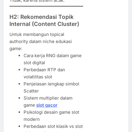
Tidak, karena sistem acak.
H2: Rekomendasi Topik
Internal (Content Cluster)
Untuk membangun topical
authority dalam niche edukasi
game:
Cara kerja RNG dalam game
slot digital
Perbedaan RTP dan
volatilitas slot
Penjelasan lengkap simbol
Scatter
Sistem multiplier dalam
game
slot gacor
Psikologi desain game slot
modern
Perbedaan slot klasik vs slot