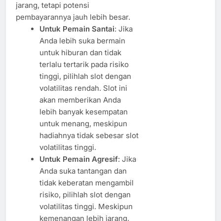
jarang, tetapi potensi
pembayarannya jauh lebih besar.
Untuk Pemain Santai
: Jika
Anda lebih suka bermain
untuk hiburan dan tidak
terlalu tertarik pada risiko
tinggi, pilihlah slot dengan
volatilitas rendah. Slot ini
akan memberikan Anda
lebih banyak kesempatan
untuk menang, meskipun
hadiahnya tidak sebesar slot
volatilitas tinggi.
Untuk Pemain Agresif
: Jika
Anda suka tantangan dan
tidak keberatan mengambil
risiko, pilihlah slot dengan
volatilitas tinggi. Meskipun
kemenangan lebih jarang,