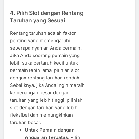
4.
Pilih Slot dengan Rentang
Taruhan yang Sesuai
Rentang taruhan adalah faktor
penting yang memengaruhi
seberapa nyaman Anda bermain.
Jika Anda seorang pemain yang
lebih suka bertaruh kecil untuk
bermain lebih lama, pilihlah slot
dengan rentang taruhan rendah.
Sebaliknya, jika Anda ingin meraih
kemenangan besar dengan
taruhan yang lebih tinggi, pilihlah
slot dengan taruhan yang lebih
fleksibel dan memungkinkan
taruhan besar.
Untuk Pemain dengan
Anggaran Terbatas
: Pilih