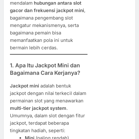
mendalam
hubungan antara slot
gacor dan frekuensi jackpot mini
,
bagaimana pengembang slot
mengatur mekanismenya, serta
bagaimana pemain bisa
memanfaatkan pola ini untuk
bermain lebih cerdas.
1.
Apa Itu Jackpot Mini dan
Bagaimana Cara Kerjanya?
Jackpot mini
adalah bentuk
jackpot dengan nilai terkecil dalam
permainan slot yang menawarkan
multi-tier jackpot system
.
Umumnya, dalam slot dengan fitur
jackpot, terdapat beberapa
tingkatan hadiah, seperti:
Mini
(paling rendah)