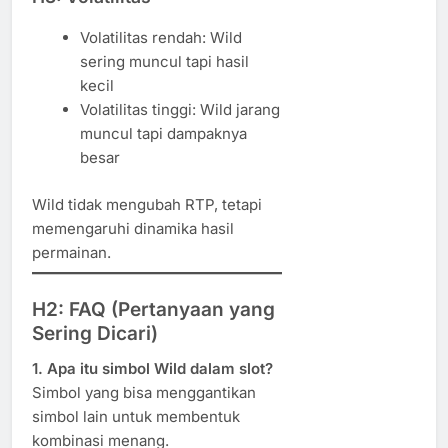
Volatilitas rendah: Wild
sering muncul tapi hasil
kecil
Volatilitas tinggi: Wild jarang
muncul tapi dampaknya
besar
Wild tidak mengubah RTP, tetapi
memengaruhi dinamika hasil
permainan.
H2: FAQ (Pertanyaan yang
Sering Dicari)
1. Apa itu simbol Wild dalam slot?
Simbol yang bisa menggantikan
simbol lain untuk membentuk
kombinasi menang.