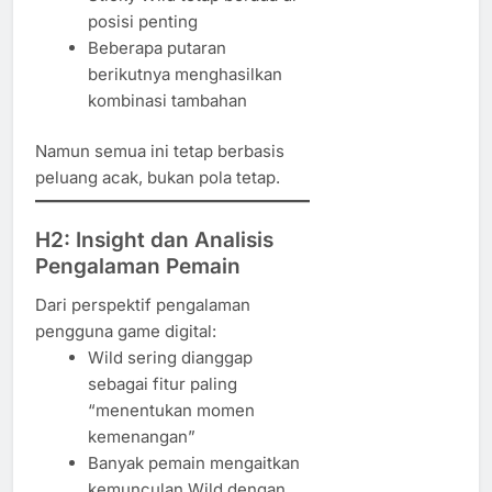
posisi penting
Beberapa putaran
berikutnya menghasilkan
kombinasi tambahan
Namun semua ini tetap berbasis
peluang acak, bukan pola tetap.
H2: Insight dan Analisis
Pengalaman Pemain
Dari perspektif pengalaman
pengguna game digital:
Wild sering dianggap
sebagai fitur paling
“menentukan momen
kemenangan”
Banyak pemain mengaitkan
kemunculan Wild dengan