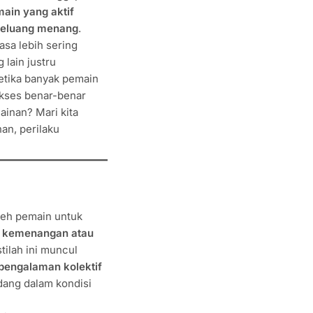
ain yang aktif
peluang menang
.
sa lebih sering
lain justru
etika banyak pemain
kses benar-benar
ainan? Mari kita
an, perilaku
oleh pemain untuk
n kemenangan atau
stilah ini muncul
pengalaman kolektif
ang dalam kondisi