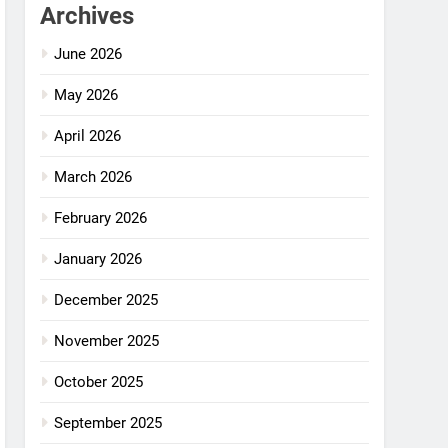
Archives
June 2026
May 2026
April 2026
March 2026
February 2026
January 2026
December 2025
November 2025
October 2025
September 2025