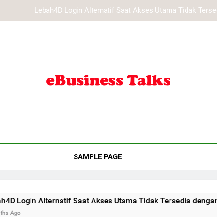
Lebah4D Login Alternatif Saat Akses Utama Tidak Ters
Tips Daftar Edwinslot agar Registra
Tips Daftar Lebah4D agar Pr
EDWINSLOT Link Alternatif Resmi dan C
Lebah4D Login Alternatif Saat Akses Utama Tidak Ters
Tips Daftar Edwinslot agar Registra
siness Talks
ps Dan Informasi Bisnis Digital Di EBusiness Talks.
Tips Daftar Lebah4D agar Pr
SAMPLE PAGE
lternatif Saat Akses Utama Tidak Tersedia dengan Panduan 