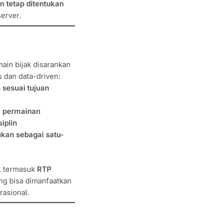
n tetap ditentukan
erver.
ain bijak disarankan
 dan data-driven:
 sesuai tujuan
e permainan
iplin
ukan sebagai satu-
, termasuk
RTP
ang bisa dimanfaatkan
asional.