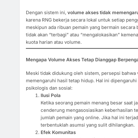
Dengan sistem ini,
volume akses tidak memengaru
karena RNG bekerja secara lokal untuk setiap pengg
meskipun ada ribuan pemain yang bermain secara 
tidak akan “terbagi” atau “mengalokasikan” kemen
kuota harian atau volume.
Mengapa Volume Akses Tetap Dianggap Berpeng
Meski tidak didukung oleh sistem, persepsi bahwa
memengaruhi hasil tetap hidup. Hal ini dipengaruhi
psikologis dan sosial:
Ilusi Pola
Ketika seorang pemain menang besar saat jam
cenderung mengasosiasikan keberhasilan t
jumlah pemain yang online. Jika hal ini terja
terbentuklah asumsi yang sulit dihilangkan.
Efek Komunitas