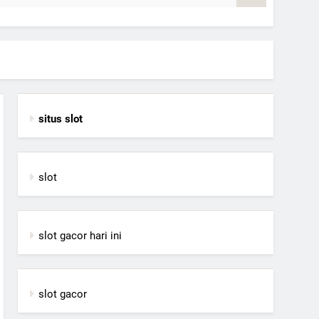
situs slot
slot
slot gacor hari ini
slot gacor