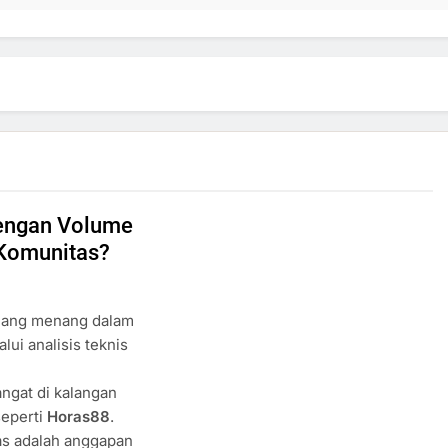
dengan Volume
 Komunitas?
uang menang dalam
ui analisis teknis
ngat di kalangan
seperti
Horas88
.
as adalah anggapan