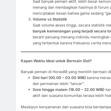
Saat banyak pemain aktif, lebih besar kemu
menang dan membagikan hasilnya di forum at
menciptakan kesan bahwa game sedang “gac
Volume vs Statistik
Saat volume akses tinggi, secara statistik 
banyak kemenangan yang terjadi secara to
berarti peluang menang individu meningkat
yang terbentuk karena frekuensi cerita men
Kapan Waktu Ideal untuk Bermain Slot?
Banyak pemain di Horas88 yang memilih bermain di
Dini hari (00.00 – 03.00 WIB)
karena merasa
dan permainan lebih “lancar”.
Sore hingga malam (18.00 – 22.00 WIB)
kar
aktif dan suasana komunitas terasa lebih hid
Meskipun kenyamanan dan suasana bisa berdamp