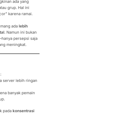
ngkinan ada yang
au grup. Hal ini
or” karena ramai.
memang ada
lebih
tal
. Namun ini bukan
—hanya persepsi saja
ang meningkat.
:
 server lebih ringan
ena banyak pemain
up.
ak pada
konsentrasi