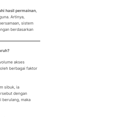
hi hasil permainan
,
una. Artinya,
bersamaan, sistem
angan berdasarkan
aruh?
 volume akses
 oleh berbagai faktor
 sibuk, ia
ersebut dengan
di berulang, maka