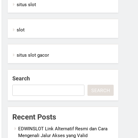
situs slot
slot
situs slot gacor
Search
SEARCH
Recent Posts
EDWINSLOT Link Alternatif Resmi dan Cara
Mengenali Jalur Akses yang Valid