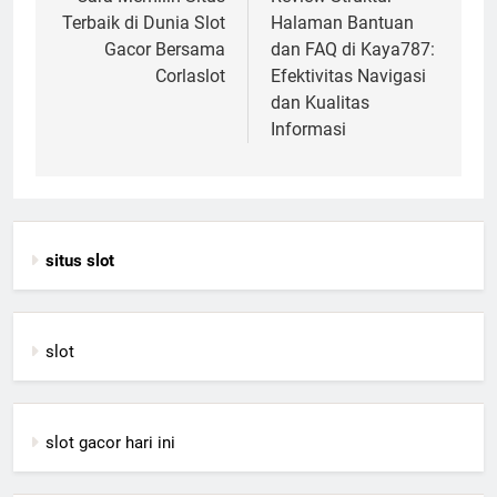
navigation
Terbaik di Dunia Slot
Halaman Bantuan
Gacor Bersama
dan FAQ di Kaya787:
Corlaslot
Efektivitas Navigasi
dan Kualitas
Informasi
situs slot
slot
slot gacor hari ini