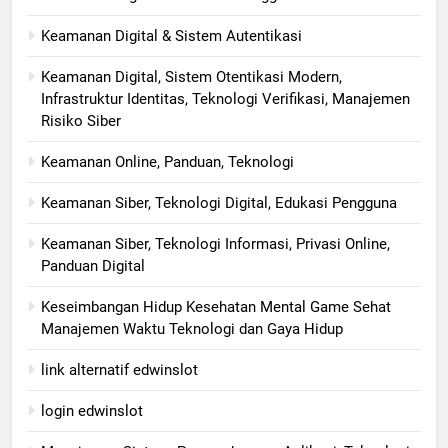
Keamanan Digital & Sistem Autentikasi
Keamanan Digital, Sistem Otentikasi Modern,
Infrastruktur Identitas, Teknologi Verifikasi, Manajemen
Risiko Siber
Keamanan Online, Panduan, Teknologi
Keamanan Siber, Teknologi Digital, Edukasi Pengguna
Keamanan Siber, Teknologi Informasi, Privasi Online,
Panduan Digital
Keseimbangan Hidup Kesehatan Mental Game Sehat
Manajemen Waktu Teknologi dan Gaya Hidup
link alternatif edwinslot
login edwinslot