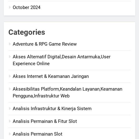
October 2024
Categories
Adventure & RPG Game Review
Akses Alternatif Digital,Desain Antarmuka,User
Experience Online
Akses Internet & Keamanan Jaringan
Aksesibilitas Platform,Keandalan Layanan,Keamanan
Pengguna,Infrastruktur Web
Analisis Infrastruktur & Kinerja Sistem
Analisis Permainan & Fitur Slot
Analisis Permainan Slot