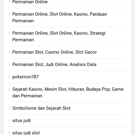
Permainan Online
Permainan Online, Slot Online, Kasino, Panduan
Permainan
Permainan Online, Slot Online, Kasino, Strategi
Permainan
Permainan Slot, Casino Online, Slot Gacor
Permainan Slot, Judi Online, Analisis Data
pokemon787
Sejarah Kasino, Mesin Slot, Hiburan, Budaya Pop, Game
dan Permainan
Simbolisme dan Sejarah Slot
situs judi
situs judi slot