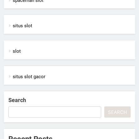
spaceman slot
situs slot
slot
situs slot gacor
Search
SEARCH