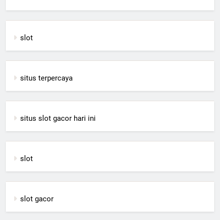
slot
situs terpercaya
situs slot gacor hari ini
slot
slot gacor