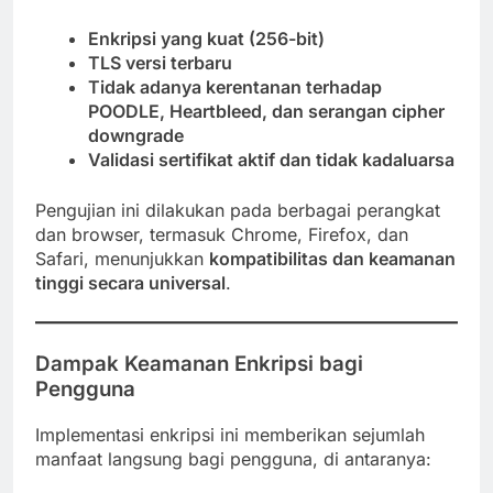
Enkripsi yang kuat (256-bit)
TLS versi terbaru
Tidak adanya kerentanan terhadap
POODLE, Heartbleed, dan serangan cipher
downgrade
Validasi sertifikat aktif dan tidak kadaluarsa
Pengujian ini dilakukan pada berbagai perangkat
dan browser, termasuk Chrome, Firefox, dan
Safari, menunjukkan
kompatibilitas dan keamanan
tinggi secara universal
.
Dampak Keamanan Enkripsi bagi
Pengguna
Implementasi enkripsi ini memberikan sejumlah
manfaat langsung bagi pengguna, di antaranya: