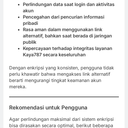
Perlindungan data saat login dan aktivitas
akun
Pencegahan dari pencurian informasi
pribadi
Rasa aman dalam menggunakan link
alternatif, bahkan saat berada di jaringan
publik
Kepercayaan terhadap integritas layanan
Kaya787 secara keseluruhan
Dengan enkripsi yang konsisten, pengguna tidak
perlu khawatir bahwa mengakses link alternatif
berarti mengurangi tingkat keamanan akun
mereka.
Rekomendasi untuk Pengguna
Agar perlindungan maksimal dari sistem enkripsi
bisa dirasakan secara optimal, berikut beberapa