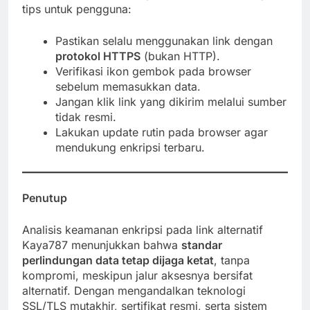
tips untuk pengguna:
Pastikan selalu menggunakan link dengan
protokol HTTPS
(bukan HTTP).
Verifikasi ikon gembok pada browser
sebelum memasukkan data.
Jangan klik link yang dikirim melalui sumber
tidak resmi.
Lakukan update rutin pada browser agar
mendukung enkripsi terbaru.
Penutup
Analisis keamanan enkripsi pada link alternatif
Kaya787 menunjukkan bahwa
standar
perlindungan data tetap dijaga ketat
, tanpa
kompromi, meskipun jalur aksesnya bersifat
alternatif. Dengan mengandalkan teknologi
SSL/TLS mutakhir, sertifikat resmi, serta sistem