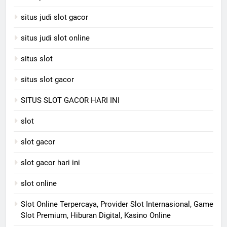
situs judi slot gacor
situs judi slot online
situs slot
situs slot gacor
SITUS SLOT GACOR HARI INI
slot
slot gacor
slot gacor hari ini
slot online
Slot Online Terpercaya, Provider Slot Internasional, Game
Slot Premium, Hiburan Digital, Kasino Online