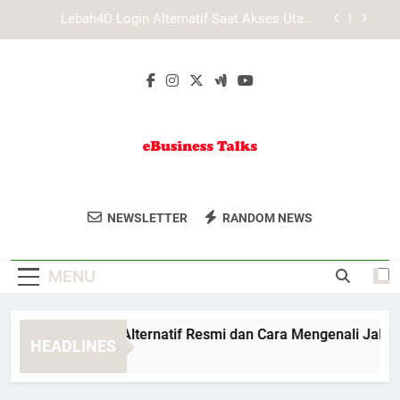
Skip
Terarah
Tips Daftar Edwinslot agar Registrasi Berjalan
to
Lancar untuk Pengguna Baru
content
Tips Daftar Lebah4D agar Proses Registrasi Lebih
Lancar dan Aman
EDWINSLOT Link Alternatif Resmi dan Cara
Mengenali Jalur Akses yang Valid
Lebah4D Login Alternatif Saat Akses Utama
Tidak Tersedia dengan Panduan Aman dan
Terarah
Tips Daftar Edwinslot agar Registrasi Berjalan
Lancar untuk Pengguna Baru
EBusiness Talks
Temukan Tips Dan Informasi Bisnis Digital
Tips Daftar Lebah4D agar Proses Registrasi Lebih
NEWSLETTER
RANDOM NEWS
Lancar dan Aman
Di EBusiness Talks.
MENU
WINSLOT Link Alternatif Resmi dan Cara Mengenali Jalur Aks
HEADLINES
Month Ago