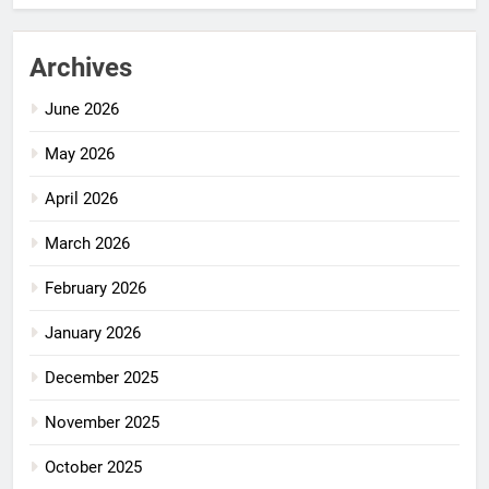
Archives
June 2026
May 2026
April 2026
March 2026
February 2026
January 2026
December 2025
November 2025
October 2025