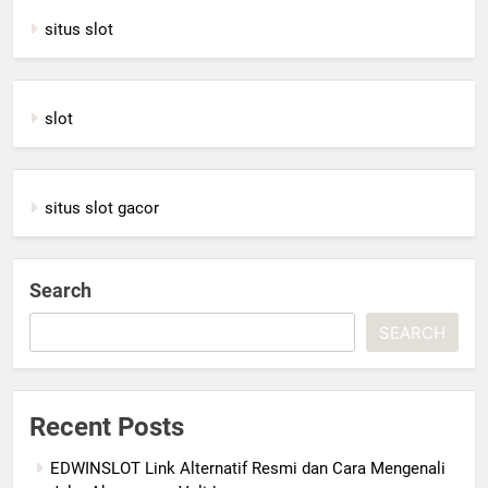
situs slot
slot
situs slot gacor
Search
SEARCH
Recent Posts
EDWINSLOT Link Alternatif Resmi dan Cara Mengenali