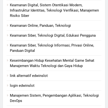
Keamanan Digital, Sistem Otentikasi Modern,
Infrastruktur Identitas, Teknologi Verifikasi, Manajemen
Risiko Siber
Keamanan Online, Panduan, Teknologi
Keamanan Siber, Teknologi Digital, Edukasi Pengguna
Keamanan Siber, Teknologi Informasi, Privasi Online,
Panduan Digital
Keseimbangan Hidup Kesehatan Mental Game Sehat
Manajemen Waktu Teknologi dan Gaya Hidup
link alternatif edwinslot
login edwinslot
Manajemen Sistem, Pengembangan Aplikasi, Teknologi
DevOps