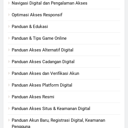
Navigasi Digital dan Pengalaman Akses
Optimasi Akses Responsif
Panduan & Edukasi
Panduan & Tips Game Online
Panduan Akses Alternatif Digital
Panduan Akses Cadangan Digital
Panduan Akses dan Verifikasi Akun
Panduan Akses Platform Digital
Panduan Akses Resmi
Panduan Akses Situs & Keamanan Digital
Panduan Akun Baru, Registrasi Digital, Keamanan
Pengguna