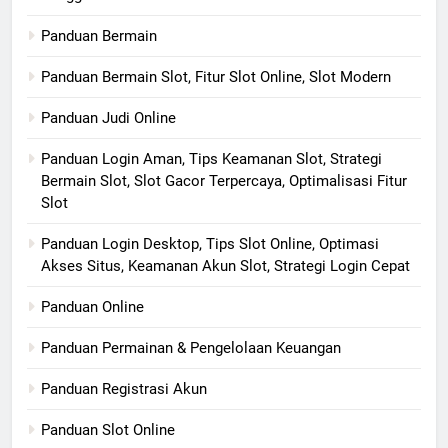
Panduan Bermain
Panduan Bermain Slot, Fitur Slot Online, Slot Modern
Panduan Judi Online
Panduan Login Aman, Tips Keamanan Slot, Strategi
Bermain Slot, Slot Gacor Terpercaya, Optimalisasi Fitur
Slot
Panduan Login Desktop, Tips Slot Online, Optimasi
Akses Situs, Keamanan Akun Slot, Strategi Login Cepat
Panduan Online
Panduan Permainan & Pengelolaan Keuangan
Panduan Registrasi Akun
Panduan Slot Online