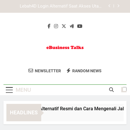
Skip
Terarah
Tips Daftar Edwinslot agar Registrasi Berjalan
to
Lancar untuk Pengguna Baru
content
Tips Daftar Lebah4D agar Proses Registrasi Lebih
Lancar dan Aman
EDWINSLOT Link Alternatif Resmi dan Cara
Mengenali Jalur Akses yang Valid
Lebah4D Login Alternatif Saat Akses Utama
Tidak Tersedia dengan Panduan Aman dan
Terarah
Tips Daftar Edwinslot agar Registrasi Berjalan
Lancar untuk Pengguna Baru
EBusiness Talks
Temukan Tips Dan Informasi Bisnis Digital
Tips Daftar Lebah4D agar Proses Registrasi Lebih
NEWSLETTER
RANDOM NEWS
Lancar dan Aman
Di EBusiness Talks.
MENU
WINSLOT Link Alternatif Resmi dan Cara Mengenali Jalur Akse
HEADLINES
onth Ago