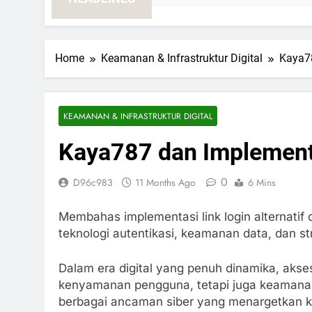
Home
Keamanan & Infrastruktur Digital
Kaya78
KEAMANAN & INFRASTRUKTUR DIGITAL
Kaya787 dan Implementas
0
D96c983
11 Months Ago
6 Mins
Membahas implementasi link login alternati
teknologi autentikasi, keamanan data, dan 
Dalam era digital yang penuh dinamika, akses
kenyamanan pengguna, tetapi juga keaman
berbagai ancaman siber yang menargetkan kr