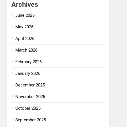
Archives
June 2026
May 2026
April 2026
March 2026
February 2026
January 2026
December 2025
November 2025
October 2025
September 2025