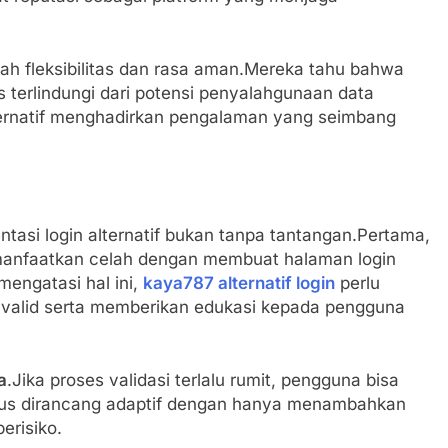
ah fleksibilitas dan rasa aman.Mereka tahu bahwa
s terlindungi dari potensi penyalahgunaan data
lternatif menghadirkan pengalaman yang seimbang
asi login alternatif bukan tanpa tantangan.Pertama,
anfaatkan celah dengan membuat halaman login
mengatasi hal ini,
kaya787 alternatif login
perlu
 valid serta memberikan edukasi kepada pengguna
a
.Jika proses validasi terlalu rumit, pengguna bisa
arus dirancang adaptif dengan hanya menambahkan
erisiko.