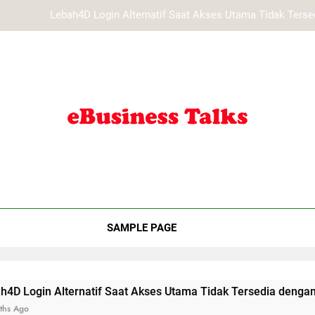
Lebah4D Login Alternatif Saat Akses Utama Tidak Ters
Tips Daftar Edwinslot agar Registra
Tips Daftar Lebah4D agar Pr
EDWINSLOT Link Alternatif Resmi dan C
Lebah4D Login Alternatif Saat Akses Utama Tidak Ters
Tips Daftar Edwinslot agar Registra
siness Talks
ps Dan Informasi Bisnis Digital Di EBusiness Talks.
Tips Daftar Lebah4D agar Pr
SAMPLE PAGE
 Alternatif Saat Akses Utama Tidak Tersedia dengan Pandua