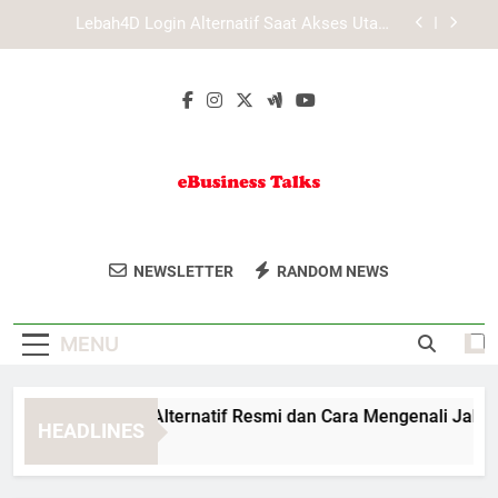
Skip
Terarah
Tips Daftar Edwinslot agar Registrasi Berjalan
to
Lancar untuk Pengguna Baru
content
Tips Daftar Lebah4D agar Proses Registrasi Lebih
Lancar dan Aman
EDWINSLOT Link Alternatif Resmi dan Cara
Mengenali Jalur Akses yang Valid
Lebah4D Login Alternatif Saat Akses Utama
Tidak Tersedia dengan Panduan Aman dan
Terarah
Tips Daftar Edwinslot agar Registrasi Berjalan
Lancar untuk Pengguna Baru
EBusiness Talks
Temukan Tips Dan Informasi Bisnis Digital
Tips Daftar Lebah4D agar Proses Registrasi Lebih
NEWSLETTER
RANDOM NEWS
Lancar dan Aman
Di EBusiness Talks.
MENU
WINSLOT Link Alternatif Resmi dan Cara Mengenali Jalur Akse
HEADLINES
onth Ago