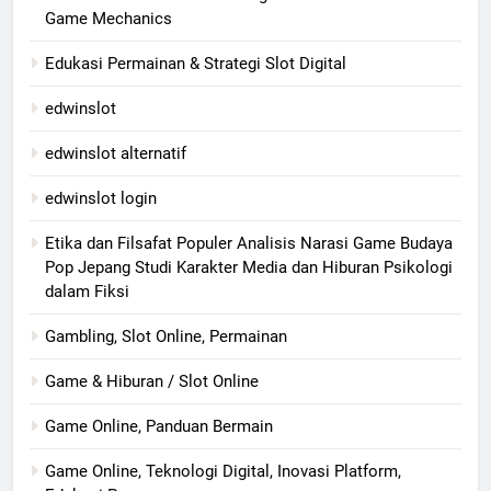
Game Mechanics
Edukasi Permainan & Strategi Slot Digital
edwinslot
edwinslot alternatif
edwinslot login
Etika dan Filsafat Populer Analisis Narasi Game Budaya
Pop Jepang Studi Karakter Media dan Hiburan Psikologi
dalam Fiksi
Gambling, Slot Online, Permainan
Game & Hiburan / Slot Online
Game Online, Panduan Bermain
Game Online, Teknologi Digital, Inovasi Platform,