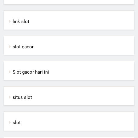
link slot
slot gacor
Slot gacor hari ini
situs slot
slot