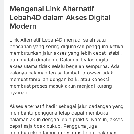
Mengenal Link Alternatif
Lebah4D dalam Akses Digital
Modern
Link Alternatif Lebah4D menjadi salah satu
pencarian yang sering digunakan pengguna ketika
membutuhkan jalur akses yang lebih cepat, stabil,
dan mudah dipahami. Dalam aktivitas digital,
akses utama tidak selalu berjalan sempurna. Ada
kalanya halaman terasa lambat, browser tidak
memuat tampilan dengan baik, atau koneksi
membuat proses masuk akun menjadi kurang
nyaman.
Akses alternatif hadir sebagai jalur cadangan yang
membantu pengguna tetap dapat membuka
halaman akun dengan lebih praktis. Namun, akses
cepat saja tidak cukup. Pengguna juga
membutuhkan tampilan responsif agar halaman