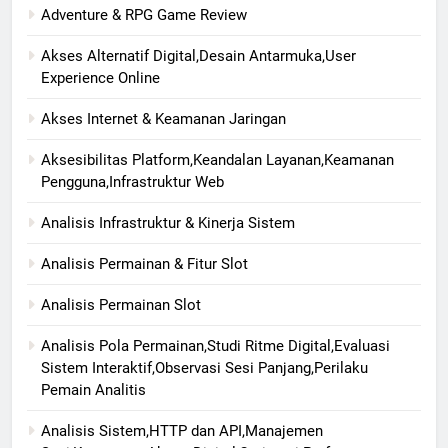
Adventure & RPG Game Review
Akses Alternatif Digital,Desain Antarmuka,User
Experience Online
Akses Internet & Keamanan Jaringan
Aksesibilitas Platform,Keandalan Layanan,Keamanan
Pengguna,Infrastruktur Web
Analisis Infrastruktur & Kinerja Sistem
Analisis Permainan & Fitur Slot
Analisis Permainan Slot
Analisis Pola Permainan,Studi Ritme Digital,Evaluasi
Sistem Interaktif,Observasi Sesi Panjang,Perilaku
Pemain Analitis
Analisis Sistem,HTTP dan API,Manajemen