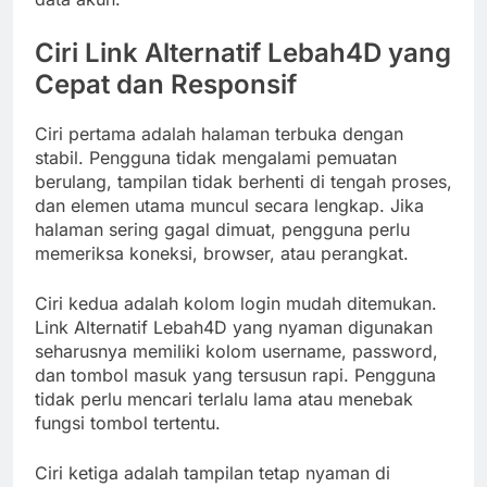
Ciri Link Alternatif Lebah4D yang
Cepat dan Responsif
Ciri pertama adalah halaman terbuka dengan
stabil. Pengguna tidak mengalami pemuatan
berulang, tampilan tidak berhenti di tengah proses,
dan elemen utama muncul secara lengkap. Jika
halaman sering gagal dimuat, pengguna perlu
memeriksa koneksi, browser, atau perangkat.
Ciri kedua adalah kolom login mudah ditemukan.
Link Alternatif Lebah4D yang nyaman digunakan
seharusnya memiliki kolom username, password,
dan tombol masuk yang tersusun rapi. Pengguna
tidak perlu mencari terlalu lama atau menebak
fungsi tombol tertentu.
Ciri ketiga adalah tampilan tetap nyaman di