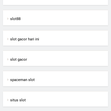
slot88
slot gacor hari ini
slot gacor
spaceman slot
situs slot