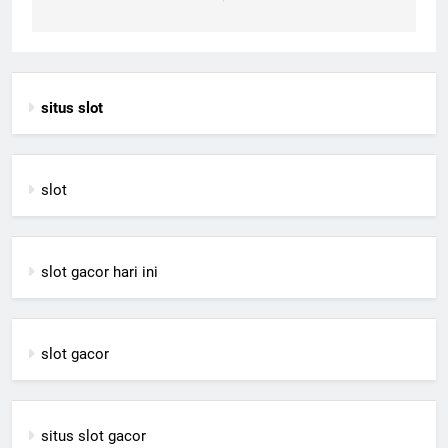
situs slot
slot
slot gacor hari ini
slot gacor
situs slot gacor