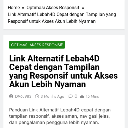
Home
Optimasi Akses Responsif
Link Alternatif Lebah4D Cepat dengan Tampilan yang
Responsif untuk Akses Akun Lebih Nyaman
OPTIMASI AKSES RESPONSIF
Link Alternatif Lebah4D
Cepat dengan Tampilan
yang Responsif untuk Akses
Akun Lebih Nyaman
0
D96c983
3 Months Ago
15 Mins
Panduan Link Alternatif Lebah4D cepat dengan
tampilan responsif, akses aman, navigasi jelas,
dan pengalaman pengguna lebih nyaman.