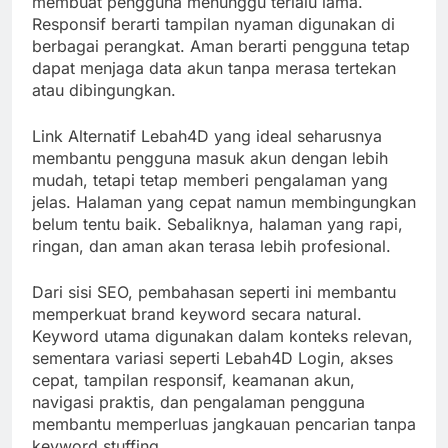
membuat pengguna menunggu terlalu lama.
Responsif berarti tampilan nyaman digunakan di
berbagai perangkat. Aman berarti pengguna tetap
dapat menjaga data akun tanpa merasa tertekan
atau dibingungkan.
Link Alternatif Lebah4D yang ideal seharusnya
membantu pengguna masuk akun dengan lebih
mudah, tetapi tetap memberi pengalaman yang
jelas. Halaman yang cepat namun membingungkan
belum tentu baik. Sebaliknya, halaman yang rapi,
ringan, dan aman akan terasa lebih profesional.
Dari sisi SEO, pembahasan seperti ini membantu
memperkuat brand keyword secara natural.
Keyword utama digunakan dalam konteks relevan,
sementara variasi seperti Lebah4D Login, akses
cepat, tampilan responsif, keamanan akun,
navigasi praktis, dan pengalaman pengguna
membantu memperluas jangkauan pencarian tanpa
keyword stuffing.