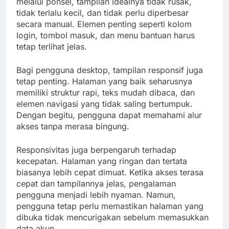
melalui ponsel, tampilan idealnya tidak rusak,
tidak terlalu kecil, dan tidak perlu diperbesar
secara manual. Elemen penting seperti kolom
login, tombol masuk, dan menu bantuan harus
tetap terlihat jelas.
Bagi pengguna desktop, tampilan responsif juga
tetap penting. Halaman yang baik seharusnya
memiliki struktur rapi, teks mudah dibaca, dan
elemen navigasi yang tidak saling bertumpuk.
Dengan begitu, pengguna dapat memahami alur
akses tanpa merasa bingung.
Responsivitas juga berpengaruh terhadap
kecepatan. Halaman yang ringan dan tertata
biasanya lebih cepat dimuat. Ketika akses terasa
cepat dan tampilannya jelas, pengalaman
pengguna menjadi lebih nyaman. Namun,
pengguna tetap perlu memastikan halaman yang
dibuka tidak mencurigakan sebelum memasukkan
data akun.