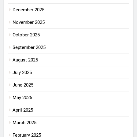
December 2025
November 2025
October 2025
September 2025
August 2025
July 2025
June 2025
May 2025
April 2025
March 2025
February 2025