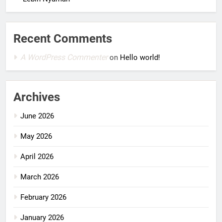
Recent Comments
A WordPress Commenter
on
Hello world!
Archives
June 2026
May 2026
April 2026
March 2026
February 2026
January 2026