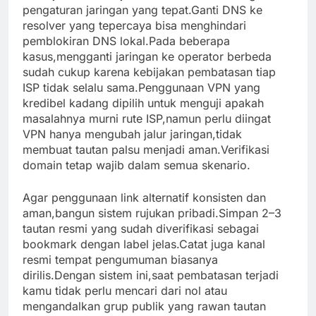
pengaturan jaringan yang tepat.Ganti DNS ke
resolver yang tepercaya bisa menghindari
pemblokiran DNS lokal.Pada beberapa
kasus,mengganti jaringan ke operator berbeda
sudah cukup karena kebijakan pembatasan tiap
ISP tidak selalu sama.Penggunaan VPN yang
kredibel kadang dipilih untuk menguji apakah
masalahnya murni rute ISP,namun perlu diingat
VPN hanya mengubah jalur jaringan,tidak
membuat tautan palsu menjadi aman.Verifikasi
domain tetap wajib dalam semua skenario.
Agar penggunaan link alternatif konsisten dan
aman,bangun sistem rujukan pribadi.Simpan 2–3
tautan resmi yang sudah diverifikasi sebagai
bookmark dengan label jelas.Catat juga kanal
resmi tempat pengumuman biasanya
dirilis.Dengan sistem ini,saat pembatasan terjadi
kamu tidak perlu mencari dari nol atau
mengandalkan grup publik yang rawan tautan