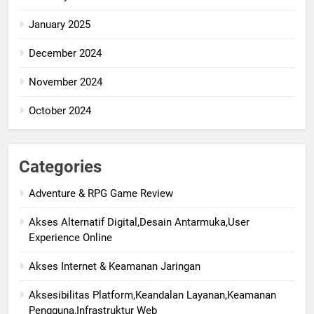
January 2025
December 2024
November 2024
October 2024
Categories
Adventure & RPG Game Review
Akses Alternatif Digital,Desain Antarmuka,User
Experience Online
Akses Internet & Keamanan Jaringan
Aksesibilitas Platform,Keandalan Layanan,Keamanan
Pengguna,Infrastruktur Web