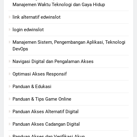
Manajemen Waktu Teknologi dan Gaya Hidup
link alternatif edwinslot
login edwinslot
Manajemen Sistem, Pengembangan Aplikasi, Teknologi
DevOps
Navigasi Digital dan Pengalaman Akses
Optimasi Akses Responsif
Panduan & Edukasi
Panduan & Tips Game Online
Panduan Akses Alternatif Digital
Panduan Akses Cadangan Digital
Panduan Akses dan Verifikasi Akun