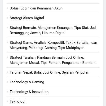
Solusi Login dan Keamanan Akun
Strategi Akses Digital
Strategi Bermain, Manajemen Keuangan, Tips Slot, Judi
Bertanggung Jawab, Hiburan Digital
Strategi Game, Analisis Kompetitif, Taktik Bertahan dan
Menyerang, Psikologi Gaming, Tips Multiplayer
Strategi Taruhan, Panduan Bermain Judi Online,
Manajemen Modal, Tips Pemain, Pengalaman Bermain
Taruhan Sepak Bola, Judi Online, Sejarah Perjudian
Technology & Gaming
Technology & Innovation
Teknologi