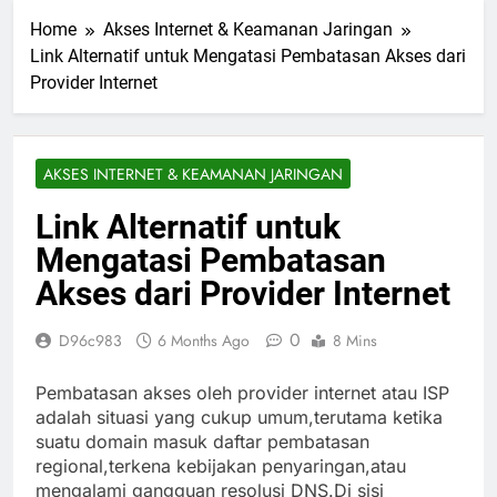
Home
Akses Internet & Keamanan Jaringan
Link Alternatif untuk Mengatasi Pembatasan Akses dari
Provider Internet
AKSES INTERNET & KEAMANAN JARINGAN
Link Alternatif untuk
Mengatasi Pembatasan
Akses dari Provider Internet
0
D96c983
6 Months Ago
8 Mins
Pembatasan akses oleh provider internet atau ISP
adalah situasi yang cukup umum,terutama ketika
suatu domain masuk daftar pembatasan
regional,terkena kebijakan penyaringan,atau
mengalami gangguan resolusi DNS.Di sisi