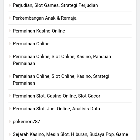
Perjudian, Slot Games, Strategi Perjudian
Perkembangan Anak & Remaja
Permainan Kasino Online
Permainan Online
Permainan Online, Slot Online, Kasino, Panduan
Permainan
Permainan Online, Slot Online, Kasino, Strategi
Permainan
Permainan Slot, Casino Online, Slot Gacor
Permainan Slot, Judi Online, Analisis Data
pokemon787
Sejarah Kasino, Mesin Slot, Hiburan, Budaya Pop, Game