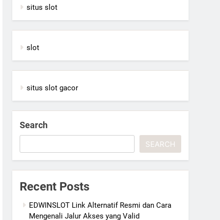
situs slot
slot
situs slot gacor
Search
SEARCH
Recent Posts
EDWINSLOT Link Alternatif Resmi dan Cara
Mengenali Jalur Akses yang Valid