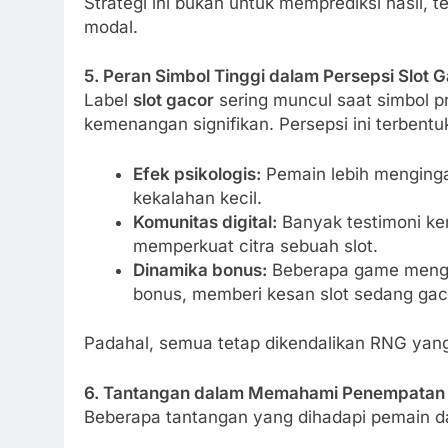
Strategi ini bukan untuk memprediksi hasil,
modal.
5. Peran Simbol Tinggi dalam Persepsi Slot 
Label
slot gacor
sering muncul saat simbol 
kemenangan signifikan. Persepsi ini terbentu
Efek psikologis:
Pemain lebih menginga
kekalahan kecil.
Komunitas digital:
Banyak testimoni ke
memperkuat citra sebuah slot.
Dinamika bonus:
Beberapa game menghad
bonus, memberi kesan slot sedang gac
Padahal, semua tetap dikendalikan RNG yang 
6. Tantangan dalam Memahami Penempatan
Beberapa tantangan yang dihadapi pemain da