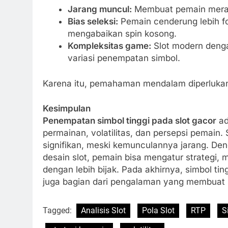
Jarang muncul:
Membuat pemain merasa
Bias seleksi:
Pemain cenderung lebih f
mengabaikan spin kosong.
Kompleksitas game:
Slot modern deng
variasi penempatan simbol.
Karena itu, pemahaman mendalam diperlukan a
Kesimpulan
Penempatan simbol tinggi pada slot gacor
ad
permainan, volatilitas, dan persepsi pemai
signifikan, meski kemunculannya jarang. De
desain slot, pemain bisa mengatur strategi,
dengan lebih bijak. Pada akhirnya, simbol t
juga bagian dari pengalaman yang membuat 
Tagged:
Analisis Slot
Pola Slot
RTP
S