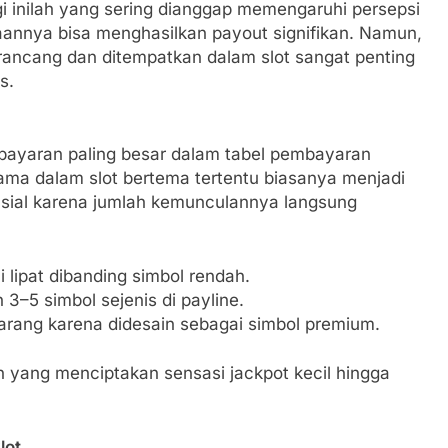
 inilah yang sering dianggap memengaruhi persepsi
aannya bisa menghasilkan payout signifikan. Namun,
ancang dan ditempatkan dalam slot sangat penting
s.
mbayaran paling besar dalam tabel pembayaran
tama dalam slot bertema tertentu biasanya menjadi
rusial karena jumlah kemunculannya langsung
i lipat dibanding simbol rendah.
–5 simbol sejenis di payline.
arang karena didesain sebagai simbol premium.
en yang menciptakan sensasi jackpot kecil hingga
lot