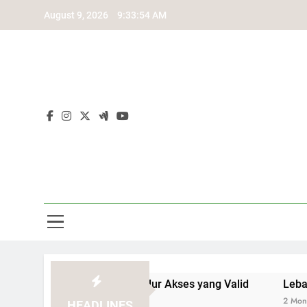
Skip
August 9, 2026
9:33:55 AM
to
content
EBu
Temukan Ti
a Mengenali Jalur Akses yang Valid
Lebah4D Login Alt
2 Months Ago
HEADLINES