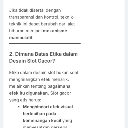
Jika tidak disertai dengan
transparansi dan kontrol, teknik-
teknik ini dapat berubah dari alat
hiburan menjadi
mekanisme
manipulatif.
2. Dimana Batas Etika dalam
Desain Slot Gacor?
Etika dalam desain slot bukan soal
menghilangkan efek menarik,
melainkan tentang
bagaimana
efek itu digunakan.
Slot gacor
yang etis harus:
Menghindari efek visual
berlebihan pada
kemenangan kecil
yang
menyesatkan persepsi