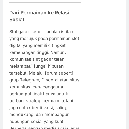
Dari Permainan ke Relasi
Sosial
Slot gacor sendiri adalah istilah
yang merujuk pada permainan slot
digital yang memiliki tingkat
kemenangan tinggi. Namun,
komunitas slot gacor telah
melampaui fungsi hiburan
tersebut
. Melalui forum seperti
grup Telegram, Discord, atau situs
komunitas, para pengguna
berkumpul tidak hanya untuk
berbagi strategi bermain, tetapi
juga untuk berdiskusi, saling
mendukung, dan membangun
hubungan sosial yang kuat.
Berbeda dengan media sosial arus