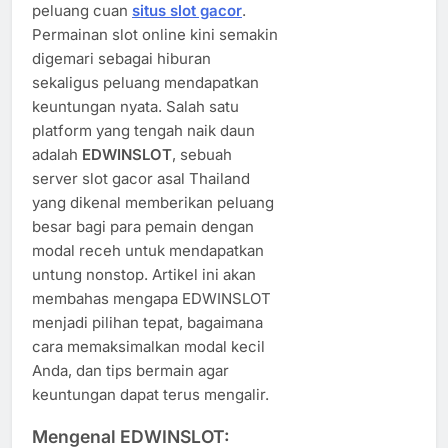
peluang cuan
situs slot gacor
.
Permainan slot online kini semakin
digemari sebagai hiburan
sekaligus peluang mendapatkan
keuntungan nyata. Salah satu
platform yang tengah naik daun
adalah
EDWINSLOT
, sebuah
server slot gacor asal Thailand
yang dikenal memberikan peluang
besar bagi para pemain dengan
modal receh untuk mendapatkan
untung nonstop. Artikel ini akan
membahas mengapa EDWINSLOT
menjadi pilihan tepat, bagaimana
cara memaksimalkan modal kecil
Anda, dan tips bermain agar
keuntungan dapat terus mengalir.
Mengenal EDWINSLOT: