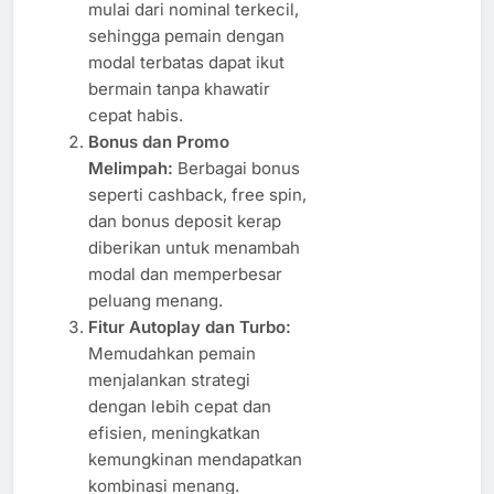
mulai dari nominal terkecil,
sehingga pemain dengan
modal terbatas dapat ikut
bermain tanpa khawatir
cepat habis.
Bonus dan Promo
Melimpah:
Berbagai bonus
seperti cashback, free spin,
dan bonus deposit kerap
diberikan untuk menambah
modal dan memperbesar
peluang menang.
Fitur Autoplay dan Turbo:
Memudahkan pemain
menjalankan strategi
dengan lebih cepat dan
efisien, meningkatkan
kemungkinan mendapatkan
kombinasi menang.