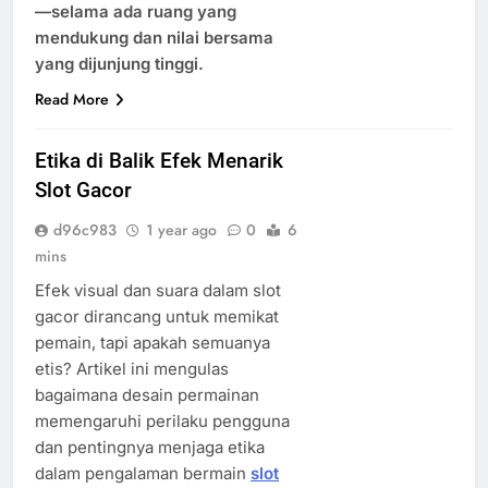
—selama ada ruang yang
mendukung dan nilai bersama
yang dijunjung tinggi.
Read More
Etika di Balik Efek Menarik
Slot Gacor
d96c983
1 year ago
0
6
mins
Efek visual dan suara dalam slot
gacor dirancang untuk memikat
pemain, tapi apakah semuanya
etis? Artikel ini mengulas
bagaimana desain permainan
memengaruhi perilaku pengguna
dan pentingnya menjaga etika
dalam pengalaman bermain
slot