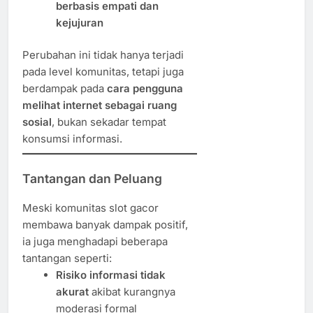
berbasis empati dan
kejujuran
Perubahan ini tidak hanya terjadi
pada level komunitas, tetapi juga
berdampak pada
cara pengguna
melihat internet sebagai ruang
sosial
, bukan sekadar tempat
konsumsi informasi.
Tantangan dan Peluang
Meski komunitas slot gacor
membawa banyak dampak positif,
ia juga menghadapi beberapa
tantangan seperti:
Risiko informasi tidak
akurat
akibat kurangnya
moderasi formal