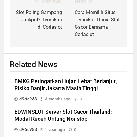
Previous:
Next:
Post
navigation
Slot Paling Gampang
Cara Memilih Situs
Jackpot? Temukan
Terbaik di Dunia Slot
di Corlaslot
Gacor Bersama
Corlaslot
Related News
BMKG Peringatkan Hujan Lebat Berlanjut,
Risiko Banjir Jakarta Masih Tinggi
d96c983
8 months ago
0
EDWINSLOT Server Slot Gacor Thailand:
Modal Receh Untung Nonstop
d96c983
1 year ago
0