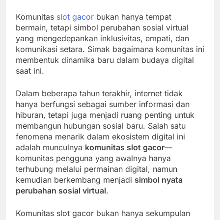
Komunitas
slot gacor
bukan hanya tempat
bermain, tetapi simbol perubahan sosial virtual
yang mengedepankan inklusivitas, empati, dan
komunikasi setara. Simak bagaimana komunitas ini
membentuk dinamika baru dalam budaya digital
saat ini.
Dalam beberapa tahun terakhir, internet tidak
hanya berfungsi sebagai sumber informasi dan
hiburan, tetapi juga menjadi ruang penting untuk
membangun hubungan sosial baru. Salah satu
fenomena menarik dalam ekosistem digital ini
adalah munculnya
komunitas slot gacor
—
komunitas pengguna yang awalnya hanya
terhubung melalui permainan digital, namun
kemudian berkembang menjadi
simbol nyata
perubahan sosial virtual
.
Komunitas slot gacor bukan hanya sekumpulan