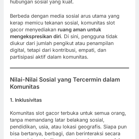
hubungan sosial yang kuat.
Berbeda dengan media sosial arus utama yang
kerap memicu tekanan sosial, komunitas slot
gacor menyediakan
ruang aman untuk
mengekspresikan diri
. Di sini, pengguna tidak
diukur dari jumlah pengikut atau penampilan
digital, tetapi dari kontribusi, empati, dan
partisipasi aktif dalam komunitas.
Nilai-Nilai Sosial yang Tercermin dalam
Komunitas
1.
Inklusivitas
Komunitas slot gacor terbuka untuk semua orang,
tanpa memandang latar belakang sosial,
pendidikan, usia, atau lokasi geografis. Siapa pun
bisa bertanya, berbagi, dan berinteraksi secara