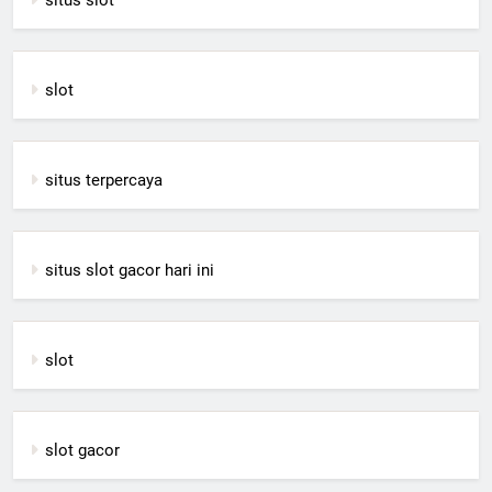
situs slot
slot
situs terpercaya
situs slot gacor hari ini
slot
slot gacor