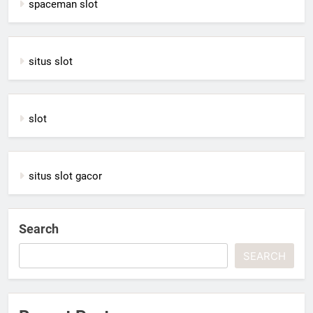
spaceman slot
situs slot
slot
situs slot gacor
Search
SEARCH