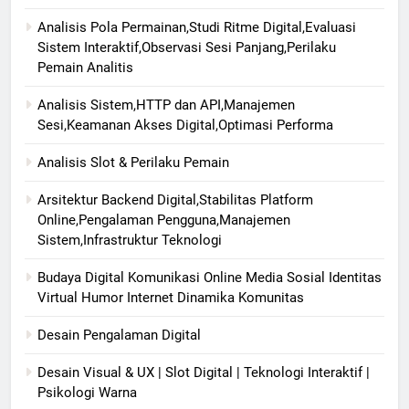
Analisis Pola Permainan,Studi Ritme Digital,Evaluasi
Sistem Interaktif,Observasi Sesi Panjang,Perilaku
Pemain Analitis
Analisis Sistem,HTTP dan API,Manajemen
Sesi,Keamanan Akses Digital,Optimasi Performa
Analisis Slot & Perilaku Pemain
Arsitektur Backend Digital,Stabilitas Platform
Online,Pengalaman Pengguna,Manajemen
Sistem,Infrastruktur Teknologi
Budaya Digital Komunikasi Online Media Sosial Identitas
Virtual Humor Internet Dinamika Komunitas
Desain Pengalaman Digital
Desain Visual & UX | Slot Digital | Teknologi Interaktif |
Psikologi Warna