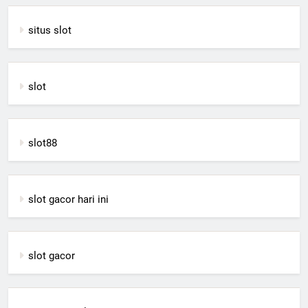
situs slot
slot
slot88
slot gacor hari ini
slot gacor