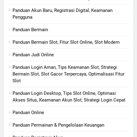
Panduan Akun Baru, Registrasi Digital, Keamanan
Pengguna
Panduan Bermain
Panduan Bermain Slot, Fitur Slot Online, Slot Modern
Panduan Judi Online
Panduan Login Aman, Tips Keamanan Slot, Strategi
Bermain Slot, Slot Gacor Terpercaya, Optimalisasi Fitur
Slot
Panduan Login Desktop, Tips Slot Online, Optimasi
Akses Situs, Keamanan Akun Slot, Strategi Login Cepat
Panduan Online
Panduan Permainan & Pengelolaan Keuangan