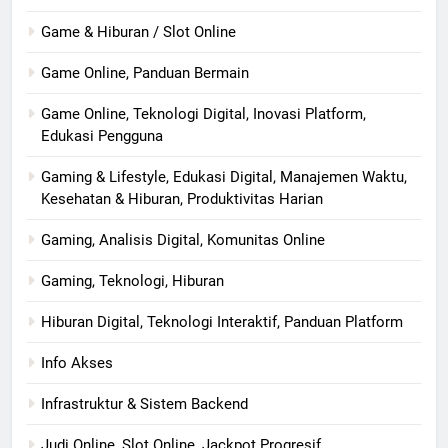
Game & Hiburan / Slot Online
Game Online, Panduan Bermain
Game Online, Teknologi Digital, Inovasi Platform,
Edukasi Pengguna
Gaming & Lifestyle, Edukasi Digital, Manajemen Waktu,
Kesehatan & Hiburan, Produktivitas Harian
Gaming, Analisis Digital, Komunitas Online
Gaming, Teknologi, Hiburan
Hiburan Digital, Teknologi Interaktif, Panduan Platform
Info Akses
Infrastruktur & Sistem Backend
Judi Online, Slot Online, Jackpot Progresif