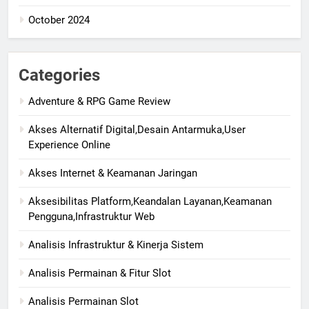
October 2024
Categories
Adventure & RPG Game Review
Akses Alternatif Digital,Desain Antarmuka,User
Experience Online
Akses Internet & Keamanan Jaringan
Aksesibilitas Platform,Keandalan Layanan,Keamanan
Pengguna,Infrastruktur Web
Analisis Infrastruktur & Kinerja Sistem
Analisis Permainan & Fitur Slot
Analisis Permainan Slot