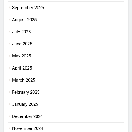
September 2025
August 2025
July 2025
June 2025
May 2025
April 2025
March 2025
February 2025
January 2025
December 2024
November 2024