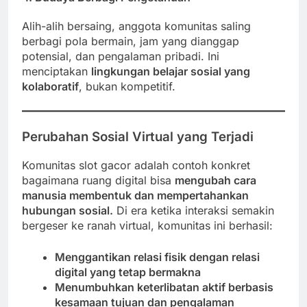
Alih-alih bersaing, anggota komunitas saling
berbagi pola bermain, jam yang dianggap
potensial, dan pengalaman pribadi. Ini
menciptakan
lingkungan belajar sosial yang
kolaboratif
, bukan kompetitif.
Perubahan Sosial Virtual yang Terjadi
Komunitas slot gacor adalah contoh konkret
bagaimana ruang digital bisa
mengubah cara
manusia membentuk dan mempertahankan
hubungan sosial.
Di era ketika interaksi semakin
bergeser ke ranah virtual, komunitas ini berhasil:
Menggantikan relasi fisik dengan relasi
digital yang tetap bermakna
Menumbuhkan keterlibatan aktif berbasis
kesamaan tujuan dan pengalaman