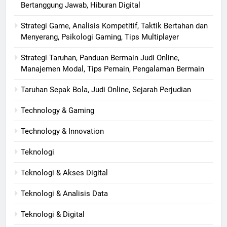
Bertanggung Jawab, Hiburan Digital
Strategi Game, Analisis Kompetitif, Taktik Bertahan dan
Menyerang, Psikologi Gaming, Tips Multiplayer
Strategi Taruhan, Panduan Bermain Judi Online,
Manajemen Modal, Tips Pemain, Pengalaman Bermain
Taruhan Sepak Bola, Judi Online, Sejarah Perjudian
Technology & Gaming
Technology & Innovation
Teknologi
Teknologi & Akses Digital
Teknologi & Analisis Data
Teknologi & Digital