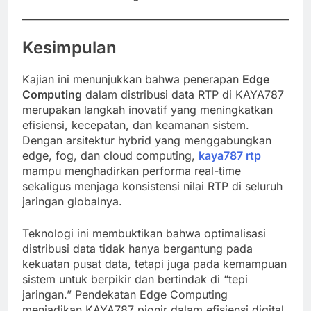
Kesimpulan
Kajian ini menunjukkan bahwa penerapan
Edge
Computing
dalam distribusi data RTP di KAYA787
merupakan langkah inovatif yang meningkatkan
efisiensi, kecepatan, dan keamanan sistem.
Dengan arsitektur hybrid yang menggabungkan
edge, fog, dan cloud computing,
kaya787 rtp
mampu menghadirkan performa real-time
sekaligus menjaga konsistensi nilai RTP di seluruh
jaringan globalnya.
Teknologi ini membuktikan bahwa optimalisasi
distribusi data tidak hanya bergantung pada
kekuatan pusat data, tetapi juga pada kemampuan
sistem untuk berpikir dan bertindak di “tepi
jaringan.” Pendekatan Edge Computing
menjadikan KAYA787 pionir dalam efisiensi digital