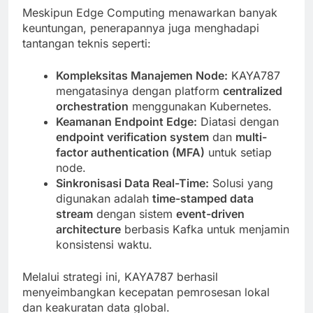
Meskipun Edge Computing menawarkan banyak
keuntungan, penerapannya juga menghadapi
tantangan teknis seperti:
Kompleksitas Manajemen Node:
KAYA787
mengatasinya dengan platform
centralized
orchestration
menggunakan Kubernetes.
Keamanan Endpoint Edge:
Diatasi dengan
endpoint verification system
dan
multi-
factor authentication (MFA)
untuk setiap
node.
Sinkronisasi Data Real-Time:
Solusi yang
digunakan adalah
time-stamped data
stream
dengan sistem
event-driven
architecture
berbasis Kafka untuk menjamin
konsistensi waktu.
Melalui strategi ini, KAYA787 berhasil
menyeimbangkan kecepatan pemrosesan lokal
dan keakuratan data global.