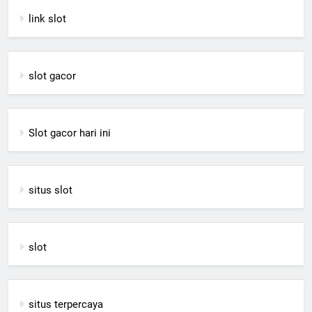
link slot
slot gacor
Slot gacor hari ini
situs slot
slot
situs terpercaya