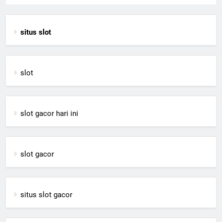
situs slot
slot
slot gacor hari ini
slot gacor
situs slot gacor