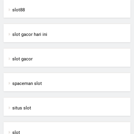
slot88
slot gacor hari ini
slot gacor
spaceman slot
situs slot
slot