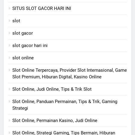
SITUS SLOT GACOR HARI INI
slot
slot gacor
slot gacor hari ini
slot online
Slot Online Terpercaya, Provider Slot Internasional, Game
Slot Premium, Hiburan Digital, Kasino Online
Slot Online, Judi Online, Tips & Trik Slot
Slot Online, Panduan Permainan, Tips & Trik, Gaming
Strategi
Slot Online, Permainan Kasino, Judi Online
Slot Online, Strategi Gaming, Tips Bermain, Hiburan