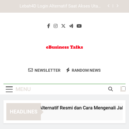
Skip
Terarah
Tips Daftar Edwinslot agar Registrasi Berjalan
to
Lancar untuk Pengguna Baru
content
Tips Daftar Lebah4D agar Proses Registrasi Lebih
Lancar dan Aman
EDWINSLOT Link Alternatif Resmi dan Cara
Mengenali Jalur Akses yang Valid
Lebah4D Login Alternatif Saat Akses Utama
Tidak Tersedia dengan Panduan Aman dan
Terarah
Tips Daftar Edwinslot agar Registrasi Berjalan
Lancar untuk Pengguna Baru
EBusiness Talks
Temukan Tips Dan Informasi Bisnis Digital
Tips Daftar Lebah4D agar Proses Registrasi Lebih
NEWSLETTER
RANDOM NEWS
Lancar dan Aman
Di EBusiness Talks.
MENU
WINSLOT Link Alternatif Resmi dan Cara Mengenali Jalur Akse
HEADLINES
onth Ago