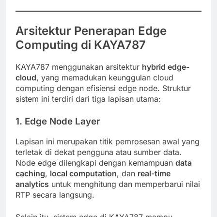
Arsitektur Penerapan Edge
Computing di KAYA787
KAYA787 menggunakan arsitektur
hybrid edge-
cloud
, yang memadukan keunggulan cloud
computing dengan efisiensi edge node. Struktur
sistem ini terdiri dari tiga lapisan utama:
1.
Edge Node Layer
Lapisan ini merupakan titik pemrosesan awal yang
terletak di dekat pengguna atau sumber data.
Node edge dilengkapi dengan kemampuan
data
caching
,
local computation
, dan
real-time
analytics
untuk menghitung dan memperbarui nilai
RTP secara langsung.
Selain itu, sistem edge di KAYA787 mampu