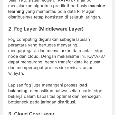
menjalankan algoritma prediktif berbasis
machine
learning
yang memantau pola data RTP agar
distribusinya tetap konsisten di seluruh jaringan.
2.
Fog Layer (Middleware Layer)
Fog computing digunakan sebagai lapisan
perantara yang bertugas menyaring,
mengagregasi, dan menyalurkan data antar edge
node dan cloud. Dengan mekanisme ini, KAYA787
dapat mengurangi beban transfer data ke pusat
dan mempercepat proses sinkronisasi antar
wilayah.
Lapisan fog juga menangani proses
load
balancing
, memastikan bahwa setiap node edge
bekerja dalam kapasitas optimal dan mencegah
bottleneck pada jaringan distribusi.
3.
Cloud Core Layer