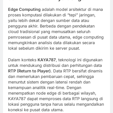
Edge Computing
adalah model arsitektur di mana
proses komputasi dilakukan di “tepi” jaringan,
yaitu lebih dekat dengan sumber data atau
pengguna akhir. Berbeda dengan pendekatan
cloud tradisional yang memusatkan seluruh
pemrosesan di pusat data utama, edge computing
memungkinkan analisis data dilakukan secara
lokal sebelum dikirim ke server pusat.
Dalam konteks
KAYA787
, teknologi ini digunakan
untuk mendukung distribusi dan perhitungan data
RTP (Return to Player)
. Data RTP bersifat dinamis
dan memerlukan pembaruan cepat, sehingga
menuntut sistem dengan latensi rendah dan
kemampuan analitik real-time. Dengan
menempatkan node edge di berbagai wilayah,
KAYA787 dapat memproses data RTP langsung di
lokasi pengguna tanpa harus selalu mengandalkan
koneksi ke pusat data utama.