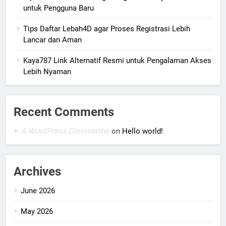
untuk Pengguna Baru
Tips Daftar Lebah4D agar Proses Registrasi Lebih
Lancar dan Aman
Kaya787 Link Alternatif Resmi untuk Pengalaman Akses
Lebih Nyaman
Recent Comments
A WordPress Commenter
on
Hello world!
Archives
June 2026
May 2026