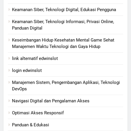
Keamanan Siber, Teknologi Digital, Edukasi Pengguna
Keamanan Siber, Teknologi Informasi, Privasi Online,
Panduan Digital
Keseimbangan Hidup Kesehatan Mental Game Sehat
Manajemen Waktu Teknologi dan Gaya Hidup
link alternatif edwinslot
login edwinslot
Manajemen Sistem, Pengembangan Aplikasi, Teknologi
DevOps
Navigasi Digital dan Pengalaman Akses
Optimasi Akses Responsif
Panduan & Edukasi