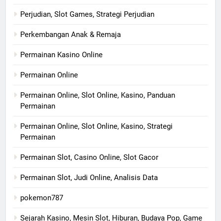
Perjudian, Slot Games, Strategi Perjudian
Perkembangan Anak & Remaja
Permainan Kasino Online
Permainan Online
Permainan Online, Slot Online, Kasino, Panduan
Permainan
Permainan Online, Slot Online, Kasino, Strategi
Permainan
Permainan Slot, Casino Online, Slot Gacor
Permainan Slot, Judi Online, Analisis Data
pokemon787
Sejarah Kasino, Mesin Slot, Hiburan, Budaya Pop, Game