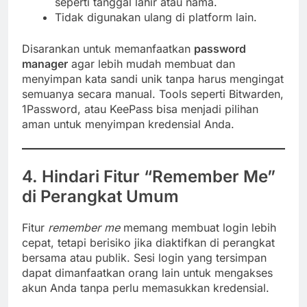
seperti tanggal lahir atau nama.
Tidak digunakan ulang di platform lain.
Disarankan untuk memanfaatkan
password
manager
agar lebih mudah membuat dan
menyimpan kata sandi unik tanpa harus mengingat
semuanya secara manual. Tools seperti Bitwarden,
1Password, atau KeePass bisa menjadi pilihan
aman untuk menyimpan kredensial Anda.
4. Hindari Fitur “Remember Me”
di Perangkat Umum
Fitur
remember me
memang membuat login lebih
cepat, tetapi berisiko jika diaktifkan di perangkat
bersama atau publik. Sesi login yang tersimpan
dapat dimanfaatkan orang lain untuk mengakses
akun Anda tanpa perlu memasukkan kredensial.