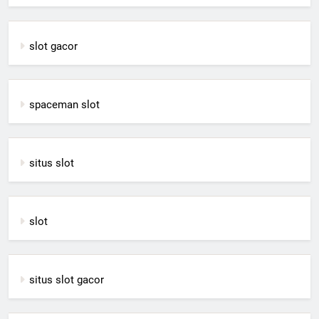
slot gacor
spaceman slot
situs slot
slot
situs slot gacor