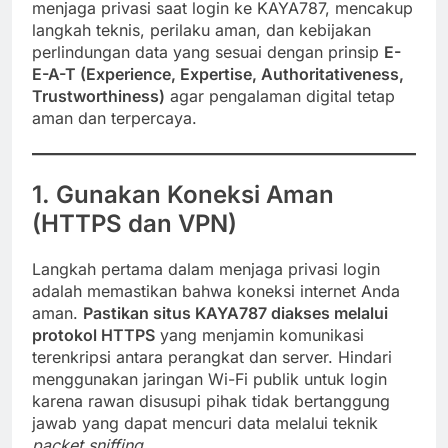
menjaga privasi saat login ke KAYA787, mencakup
langkah teknis, perilaku aman, dan kebijakan
perlindungan data yang sesuai dengan prinsip
E-
E-A-T (Experience, Expertise, Authoritativeness,
Trustworthiness)
agar pengalaman digital tetap
aman dan terpercaya.
1. Gunakan Koneksi Aman
(HTTPS dan VPN)
Langkah pertama dalam menjaga privasi login
adalah memastikan bahwa koneksi internet Anda
aman.
Pastikan situs KAYA787 diakses melalui
protokol HTTPS
yang menjamin komunikasi
terenkripsi antara perangkat dan server. Hindari
menggunakan jaringan Wi-Fi publik untuk login
karena rawan disusupi pihak tidak bertanggung
jawab yang dapat mencuri data melalui teknik
packet sniffing
.