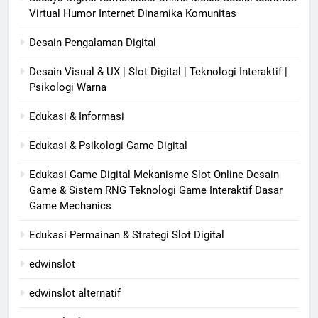
Virtual Humor Internet Dinamika Komunitas
Desain Pengalaman Digital
Desain Visual & UX | Slot Digital | Teknologi Interaktif |
Psikologi Warna
Edukasi & Informasi
Edukasi & Psikologi Game Digital
Edukasi Game Digital Mekanisme Slot Online Desain
Game & Sistem RNG Teknologi Game Interaktif Dasar
Game Mechanics
Edukasi Permainan & Strategi Slot Digital
edwinslot
edwinslot alternatif