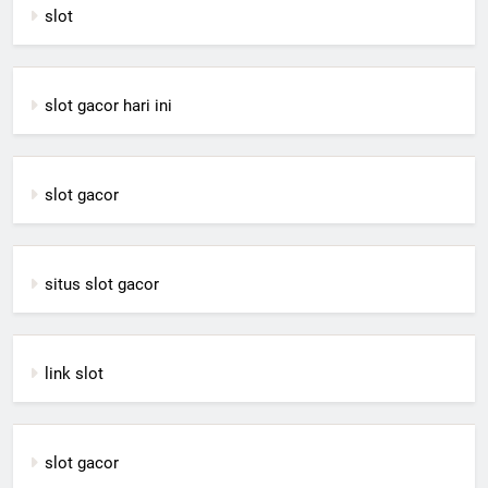
slot
slot gacor hari ini
slot gacor
situs slot gacor
link slot
slot gacor