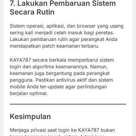
7. Lakukan Pembaruan Sistem
Secara Rutin
Sistem operasi, aplikasi, dan browser yang usang
sering kali menjadi celah masuk bagi peretas.
Lakukan pembaruan rutin agar perangkat Anda
mendapatkan patch keamanan terbaru.
KAYA787 secara berkala memperbarui sistem
login dan algoritma keamanannya. Namun,
keamanan juga bergantung pada perangkat
pengguna. Pastikan antivirus aktif dan sistem
mobile Anda ter-update agar perlindungan
berjalan optimal.
Kesimpulan
Menjaga privasi saat login ke KAYA787 bukan