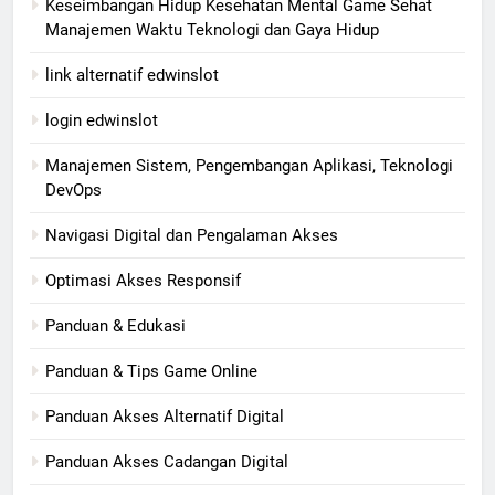
Keseimbangan Hidup Kesehatan Mental Game Sehat
Manajemen Waktu Teknologi dan Gaya Hidup
link alternatif edwinslot
login edwinslot
Manajemen Sistem, Pengembangan Aplikasi, Teknologi
DevOps
Navigasi Digital dan Pengalaman Akses
Optimasi Akses Responsif
Panduan & Edukasi
Panduan & Tips Game Online
Panduan Akses Alternatif Digital
Panduan Akses Cadangan Digital