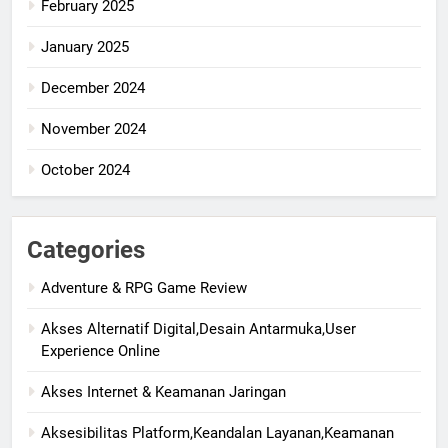
February 2025
January 2025
December 2024
November 2024
October 2024
Categories
Adventure & RPG Game Review
Akses Alternatif Digital,Desain Antarmuka,User
Experience Online
Akses Internet & Keamanan Jaringan
Aksesibilitas Platform,Keandalan Layanan,Keamanan