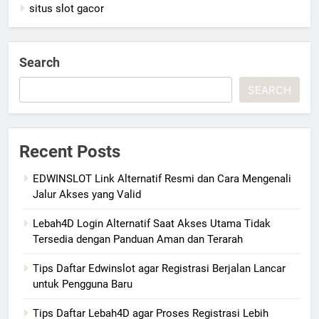
situs slot gacor
Search
SEARCH
Recent Posts
EDWINSLOT Link Alternatif Resmi dan Cara Mengenali
Jalur Akses yang Valid
Lebah4D Login Alternatif Saat Akses Utama Tidak
Tersedia dengan Panduan Aman dan Terarah
Tips Daftar Edwinslot agar Registrasi Berjalan Lancar
untuk Pengguna Baru
Tips Daftar Lebah4D agar Proses Registrasi Lebih