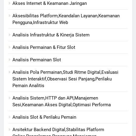
Akses Internet & Keamanan Jaringan
Aksesibilitas Platform,Keandalan Layanan,Keamanan
Pengguna,Infrastruktur Web
Analisis Infrastruktur & Kinerja Sistem
Analisis Permainan & Fitur Slot
Analisis Permainan Slot
Analisis Pola Permainan,Studi Ritme Digital,Evaluasi
Sistem Interaktif,Observasi Sesi Panjang,Perilaku
Pemain Analitis
Analisis Sistem,HTTP dan API,Manajemen
Sesi,Keamanan Akses Digital,Optimasi Performa
Analisis Slot & Perilaku Pemain
Arsitektur Backend Digital,Stabilitas Platform