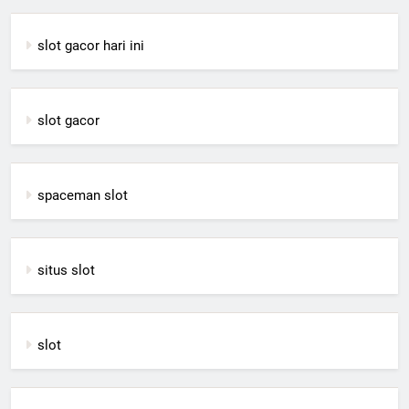
slot gacor hari ini
slot gacor
spaceman slot
situs slot
slot