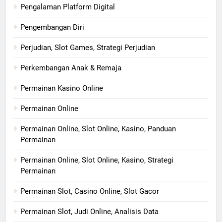
Pengalaman Platform Digital
Pengembangan Diri
Perjudian, Slot Games, Strategi Perjudian
Perkembangan Anak & Remaja
Permainan Kasino Online
Permainan Online
Permainan Online, Slot Online, Kasino, Panduan
Permainan
Permainan Online, Slot Online, Kasino, Strategi
Permainan
Permainan Slot, Casino Online, Slot Gacor
Permainan Slot, Judi Online, Analisis Data