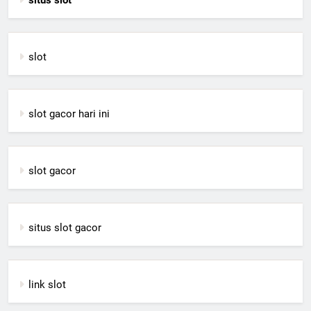
situs slot
slot
slot gacor hari ini
slot gacor
situs slot gacor
link slot