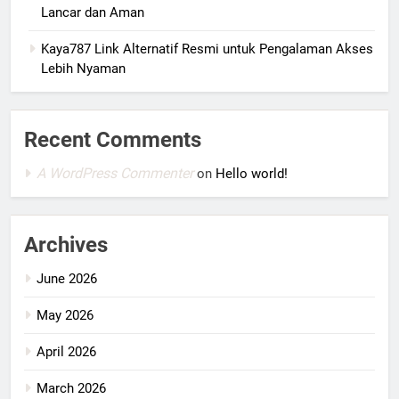
Lancar dan Aman
Kaya787 Link Alternatif Resmi untuk Pengalaman Akses
Lebih Nyaman
Recent Comments
A WordPress Commenter
on
Hello world!
Archives
June 2026
May 2026
April 2026
March 2026