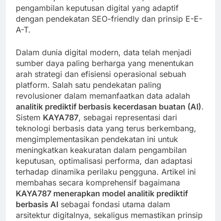
pengambilan keputusan digital yang adaptif
dengan pendekatan SEO-friendly dan prinsip E-E-
A-T.
Dalam dunia digital modern, data telah menjadi
sumber daya paling berharga yang menentukan
arah strategi dan efisiensi operasional sebuah
platform. Salah satu pendekatan paling
revolusioner dalam memanfaatkan data adalah
analitik prediktif berbasis kecerdasan buatan (AI)
.
Sistem
KAYA787
, sebagai representasi dari
teknologi berbasis data yang terus berkembang,
mengimplementasikan pendekatan ini untuk
meningkatkan keakuratan dalam pengambilan
keputusan, optimalisasi performa, dan adaptasi
terhadap dinamika perilaku pengguna. Artikel ini
membahas secara komprehensif bagaimana
KAYA787 menerapkan model analitik prediktif
berbasis AI
sebagai fondasi utama dalam
arsitektur digitalnya, sekaligus memastikan prinsip