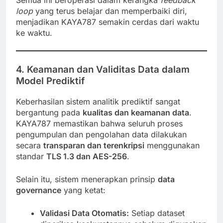
Semua ini beroperasi dalam kerangka
feedback
loop
yang terus belajar dan memperbaiki diri,
menjadikan KAYA787 semakin cerdas dari waktu
ke waktu.
4. Keamanan dan Validitas Data dalam
Model Prediktif
Keberhasilan sistem analitik prediktif sangat
bergantung pada
kualitas dan keamanan data
.
KAYA787 memastikan bahwa seluruh proses
pengumpulan dan pengolahan data dilakukan
secara
transparan dan terenkripsi
menggunakan
standar
TLS 1.3 dan AES-256
.
Selain itu, sistem menerapkan prinsip
data
governance
yang ketat:
Validasi Data Otomatis:
Setiap dataset