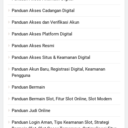
Panduan Akses Cadangan Digital
Panduan Akses dan Verifikasi Akun
Panduan Akses Platform Digital
Panduan Akses Resmi
Panduan Akses Situs & Keamanan Digital
Panduan Akun Baru, Registrasi Digital, Keamanan
Pengguna
Panduan Bermain
Panduan Bermain Slot, Fitur Slot Online, Slot Modern
Panduan Judi Online
Panduan Login Aman, Tips Keamanan Slot, Strategi