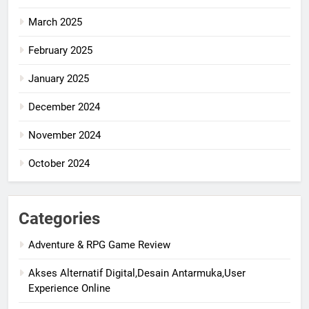
March 2025
February 2025
January 2025
December 2024
November 2024
October 2024
Categories
Adventure & RPG Game Review
Akses Alternatif Digital,Desain Antarmuka,User
Experience Online