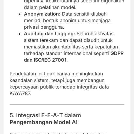
diperiksa keakuratannya sebelum digunakan
dalam pelatihan model.
Anonymization:
Data sensitif diubah
menjadi bentuk anonim untuk menjaga
privasi pengguna.
Auditing dan Logging:
Seluruh aktivitas
sistem terekam dan dapat diaudit untuk
memastikan akuntabilitas serta kepatuhan
terhadap standar internasional seperti
GDPR
dan ISO/IEC 27001
.
Pendekatan ini tidak hanya meningkatkan
keandalan sistem, tetapi juga membangun
kepercayaan publik terhadap integritas data
KAYA787.
5. Integrasi E-E-A-T dalam
Pengembangan Model AI