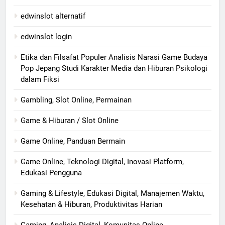
edwinslot alternatif
edwinslot login
Etika dan Filsafat Populer Analisis Narasi Game Budaya
Pop Jepang Studi Karakter Media dan Hiburan Psikologi
dalam Fiksi
Gambling, Slot Online, Permainan
Game & Hiburan / Slot Online
Game Online, Panduan Bermain
Game Online, Teknologi Digital, Inovasi Platform,
Edukasi Pengguna
Gaming & Lifestyle, Edukasi Digital, Manajemen Waktu,
Kesehatan & Hiburan, Produktivitas Harian