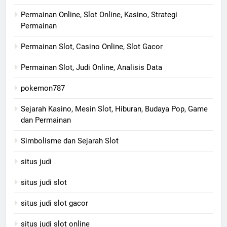
Permainan Online, Slot Online, Kasino, Strategi
Permainan
Permainan Slot, Casino Online, Slot Gacor
Permainan Slot, Judi Online, Analisis Data
pokemon787
Sejarah Kasino, Mesin Slot, Hiburan, Budaya Pop, Game
dan Permainan
Simbolisme dan Sejarah Slot
situs judi
situs judi slot
situs judi slot gacor
situs judi slot online