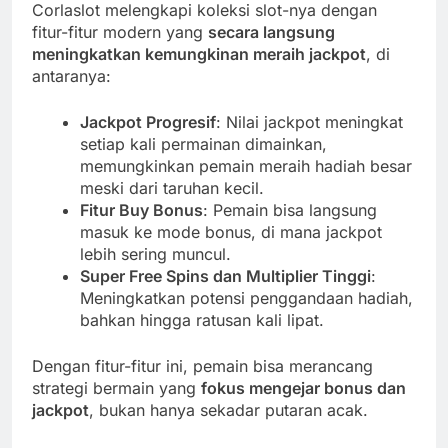
Corlaslot melengkapi koleksi slot-nya dengan
fitur-fitur modern yang
secara langsung
meningkatkan kemungkinan meraih jackpot
, di
antaranya:
Jackpot Progresif
: Nilai jackpot meningkat
setiap kali permainan dimainkan,
memungkinkan pemain meraih hadiah besar
meski dari taruhan kecil.
Fitur Buy Bonus
: Pemain bisa langsung
masuk ke mode bonus, di mana jackpot
lebih sering muncul.
Super Free Spins dan Multiplier Tinggi
:
Meningkatkan potensi penggandaan hadiah,
bahkan hingga ratusan kali lipat.
Dengan fitur-fitur ini, pemain bisa merancang
strategi bermain yang
fokus mengejar bonus dan
jackpot
, bukan hanya sekadar putaran acak.