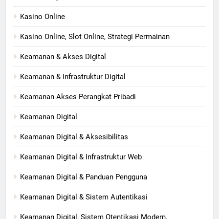
Kasino Online
Kasino Online, Slot Online, Strategi Permainan
Keamanan & Akses Digital
Keamanan & Infrastruktur Digital
Keamanan Akses Perangkat Pribadi
Keamanan Digital
Keamanan Digital & Aksesibilitas
Keamanan Digital & Infrastruktur Web
Keamanan Digital & Panduan Pengguna
Keamanan Digital & Sistem Autentikasi
Keamanan Digital, Sistem Otentikasi Modern,