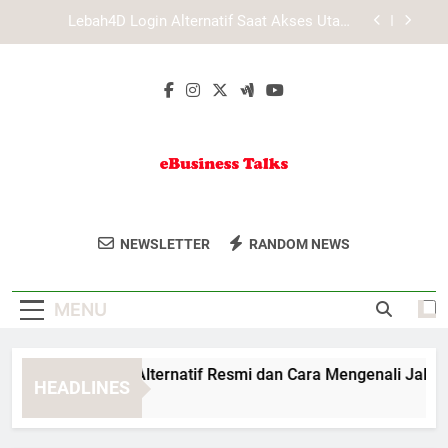
Skip
Terarah
Tips Daftar Edwinslot agar Registrasi Berjalan
to
Lancar untuk Pengguna Baru
content
Tips Daftar Lebah4D agar Proses Registrasi Lebih
Lancar dan Aman
EDWINSLOT Link Alternatif Resmi dan Cara
Mengenali Jalur Akses yang Valid
Lebah4D Login Alternatif Saat Akses Utama
Tidak Tersedia dengan Panduan Aman dan
Terarah
Tips Daftar Edwinslot agar Registrasi Berjalan
Lancar untuk Pengguna Baru
EBusiness Talks
Temukan Tips Dan Informasi Bisnis Digital
Tips Daftar Lebah4D agar Proses Registrasi Lebih
NEWSLETTER
RANDOM NEWS
Lancar dan Aman
Di EBusiness Talks.
MENU
WINSLOT Link Alternatif Resmi dan Cara Mengenali Jalur Akse
HEADLINES
onth Ago