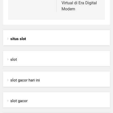
Virtual di Era Digital
Modern
situs slot
slot
slot gacor hari ini
slot gacor