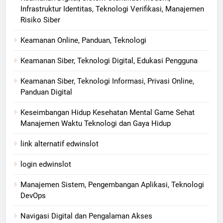
Infrastruktur Identitas, Teknologi Verifikasi, Manajemen
Risiko Siber
Keamanan Online, Panduan, Teknologi
Keamanan Siber, Teknologi Digital, Edukasi Pengguna
Keamanan Siber, Teknologi Informasi, Privasi Online,
Panduan Digital
Keseimbangan Hidup Kesehatan Mental Game Sehat
Manajemen Waktu Teknologi dan Gaya Hidup
link alternatif edwinslot
login edwinslot
Manajemen Sistem, Pengembangan Aplikasi, Teknologi
DevOps
Navigasi Digital dan Pengalaman Akses