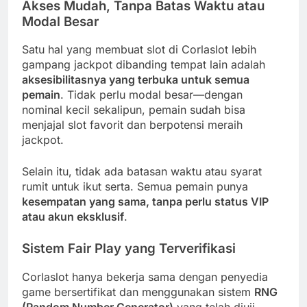
Akses Mudah, Tanpa Batas Waktu atau
Modal Besar
Satu hal yang membuat slot di Corlaslot lebih
gampang jackpot dibanding tempat lain adalah
aksesibilitasnya yang terbuka untuk semua
pemain
. Tidak perlu modal besar—dengan
nominal kecil sekalipun, pemain sudah bisa
menjajal slot favorit dan berpotensi meraih
jackpot.
Selain itu, tidak ada batasan waktu atau syarat
rumit untuk ikut serta. Semua pemain punya
kesempatan yang sama, tanpa perlu status VIP
atau akun eksklusif
.
Sistem Fair Play yang Terverifikasi
Corlaslot hanya bekerja sama dengan penyedia
game bersertifikat dan menggunakan sistem
RNG