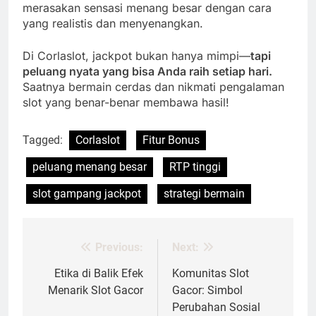
merasakan sensasi menang besar dengan cara
yang realistis dan menyenangkan.
Di Corlaslot, jackpot bukan hanya mimpi—
tapi
peluang nyata yang bisa Anda raih setiap hari.
Saatnya bermain cerdas dan nikmati pengalaman
slot yang benar-benar membawa hasil!
Tagged:
Corlaslot
Fitur Bonus
peluang menang besar
RTP tinggi
slot gampang jackpot
strategi bermain
Previous:
Next:
Post
navigation
Etika di Balik Efek
Komunitas Slot
Menarik Slot Gacor
Gacor: Simbol
Perubahan Sosial