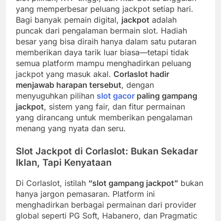
yang memperbesar peluang jackpot setiap hari.
Bagi banyak pemain digital,
jackpot
adalah
puncak dari pengalaman bermain slot. Hadiah
besar yang bisa diraih hanya dalam satu putaran
memberikan daya tarik luar biasa—tetapi tidak
semua platform mampu menghadirkan peluang
jackpot yang masuk akal.
Corlaslot hadir
menjawab harapan tersebut
, dengan
menyuguhkan pilihan
slot gacor
paling gampang
jackpot
, sistem yang fair, dan fitur permainan
yang dirancang untuk memberikan pengalaman
menang yang nyata dan seru.
Slot Jackpot di Corlaslot: Bukan Sekadar
Iklan, Tapi Kenyataan
Di Corlaslot, istilah
“slot gampang jackpot”
bukan
hanya jargon pemasaran. Platform ini
menghadirkan berbagai permainan dari provider
global seperti PG Soft, Habanero, dan Pragmatic