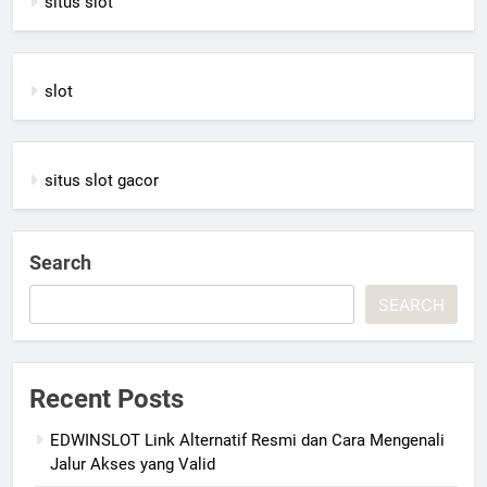
situs slot
slot
situs slot gacor
Search
SEARCH
Recent Posts
EDWINSLOT Link Alternatif Resmi dan Cara Mengenali
Jalur Akses yang Valid